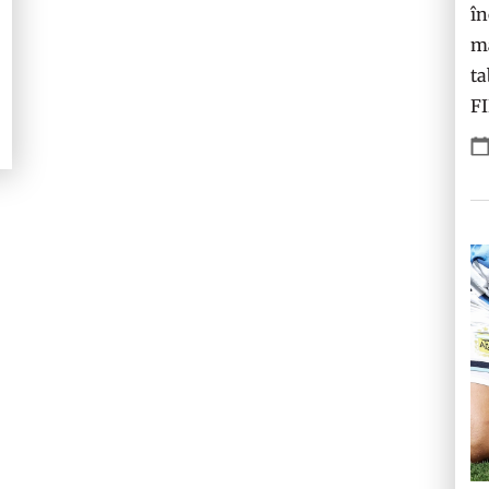
în
ma
ta
F