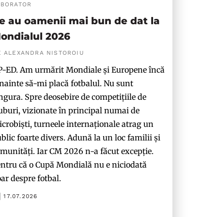
ABORATOR
e au oamenii mai bun de dat la
ondialul 2026
E ALEXANDRA NISTOROIU
-ED. Am urmărit Mondiale și Europene încă
nainte să-mi placă fotbalul. Nu sunt
ngura. Spre deosebire de competițiile de
uburi, vizionate în principal numai de
crobiști, turneele internaționale atrag un
blic foarte divers. Adună la un loc familii și
munități. Iar CM 2026 n-a făcut excepție.
ntru că o Cupă Mondială nu e niciodată
ar despre fotbal.
17.07.2026