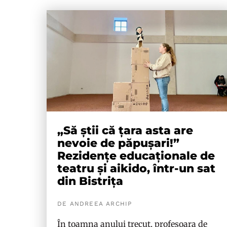
„Să știi că țara asta are
nevoie de păpușari!”
Rezidențe educaționale de
teatru și aikido, într-un sat
din Bistrița
DE ANDREEA ARCHIP
În toamna anului trecut, profesoara de