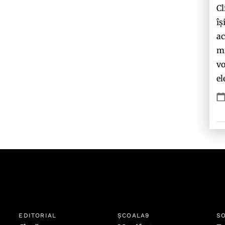
Cl
îș
ac
mi
vo
el
EDITORIAL
ȘCOALA9
SO