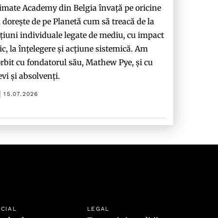
imate Academy din Belgia învață pe oricine
i dorește de pe Planetă cum să treacă de la
țiuni individuale legate de mediu, cu impact
c, la înțelegere și acțiune sistemică. Am
rbit cu fondatorul său, Mathew Pye, și cu
evi și absolvenți.
15.07.2026
CIAL
LEGAL