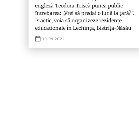
engleză Teodora Trișcă punea public
întrebarea: „Vrei să predai o lună la țară?”.
Practic, voia să organizeze rezidențe
educaționale în Lechința, Bistrița-Năsău
19.04.2024