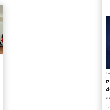
L
P
d
DE
15