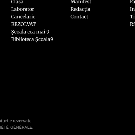
Clasă
Manifest
F
Laborator
Redacția
I
Cancelarie
Contact
T
REZOLVAT
R
Școala cea mai 9
Biblioteca Școala9
pturile rezervate.
.
IÉTÉ GÉNÉRALE