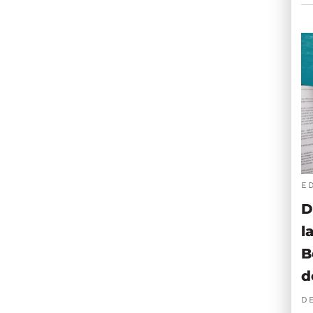
E
D
l
B
d
D