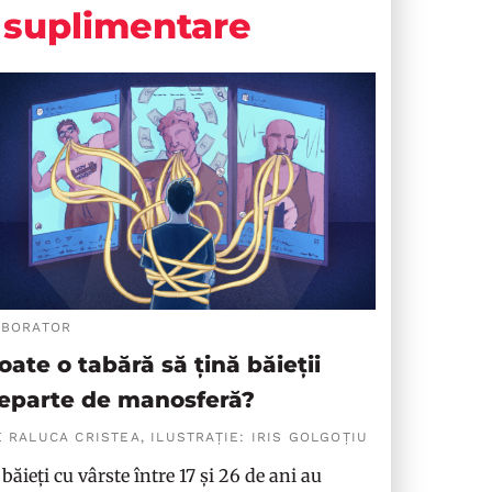
suplimentare
ABORATOR
oate o tabără să țină băieții
eparte de manosferă?
 RALUCA CRISTEA, ILUSTRAȚIE: IRIS GOLGOȚIU
 băieți cu vârste între 17 și 26 de ani au