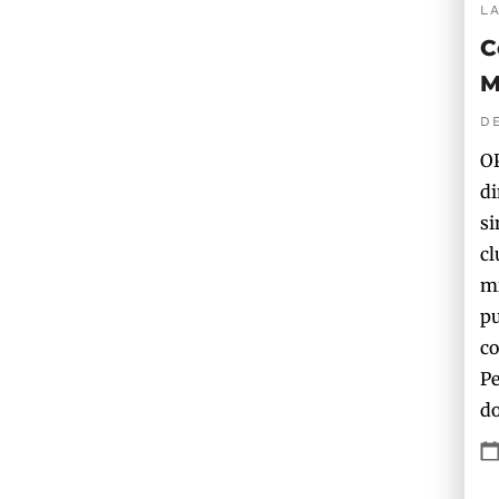
L
C
M
D
OP
di
si
cl
mi
pu
co
Pe
do