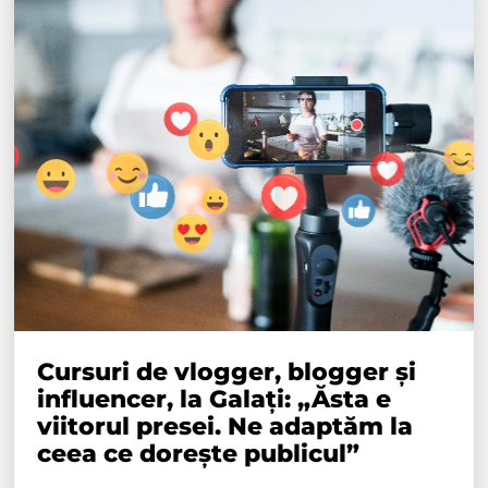
Cursuri de vlogger, blogger și
influencer, la Galați: „Ăsta e
viitorul presei. Ne adaptăm la
ceea ce dorește publicul”