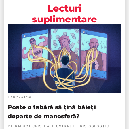
Lecturi
suplimentare
LABORATOR
Poate o tabără să țină băieții
departe de manosferă?
DE RALUCA CRISTEA, ILUSTRAȚIE: IRIS GOLGOȚIU