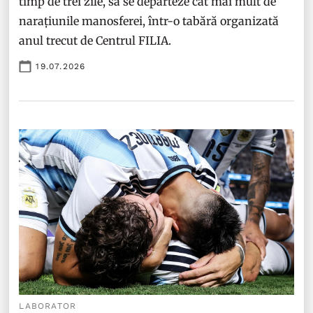
timp de trei zile, să se depărteze cât mai mult de
narațiunile manosferei, într-o tabără organizată
anul trecut de Centrul FILIA.
19.07.2026
LABORATOR