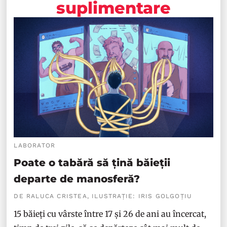
suplimentare
LABORATOR
Poate o tabără să țină băieții
departe de manosferă?
DE RALUCA CRISTEA, ILUSTRAȚIE: IRIS GOLGOȚIU
15 băieți cu vârste între 17 și 26 de ani au încercat,