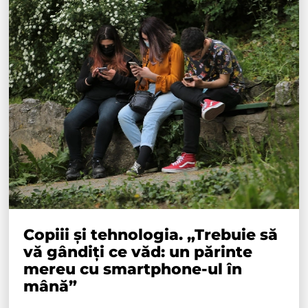
Copiii și tehnologia. „Trebuie să
vă gândiți ce văd: un părinte
mereu cu smartphone-ul în
mână”