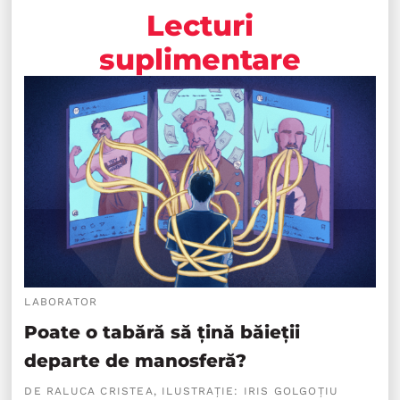
Lecturi
suplimentare
LABORATOR
Poate o tabără să țină băieții
departe de manosferă?
DE RALUCA CRISTEA, ILUSTRAȚIE: IRIS GOLGOȚIU