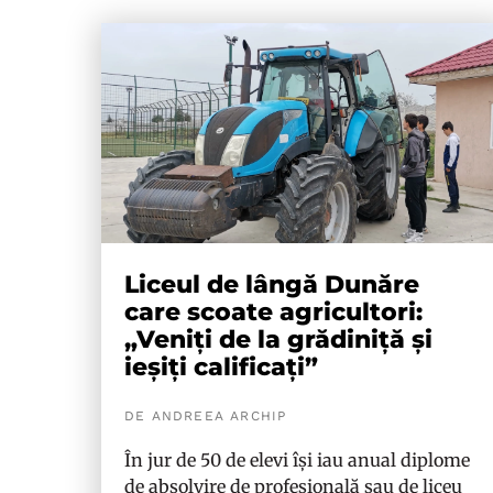
Liceul de lângă Dunăre
care scoate agricultori:
„Veniți de la grădiniță și
ieșiți calificați”
DE ANDREEA ARCHIP
În jur de 50 de elevi își iau anual diplome
de absolvire de profesională sau de liceu