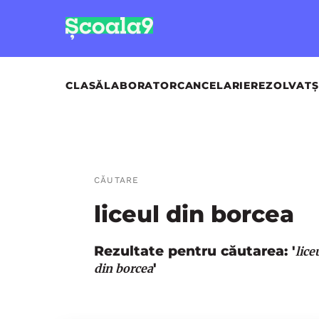
CLASĂ
LABORATOR
CANCELARIE
REZOLVAT
Ș
CĂUTARE
liceul din borcea
Rezultate pentru căutarea: '
lice
'
din borcea