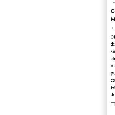
L
C
M
D
OP
di
si
cl
mi
pu
co
Pe
do