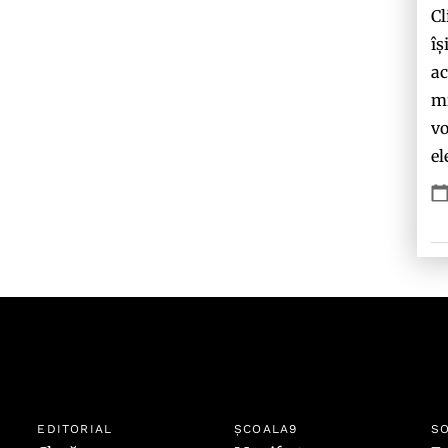
Cl
îș
ac
mi
vo
el
EDITORIAL
ȘCOALA9
SO