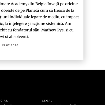
imate Academy din Belgia învață pe oricine
i dorește de pe Planetă cum să treacă de la
țiuni individuale legate de mediu, cu impact
c, la înțelegere și acțiune sistemică. Am
rbit cu fondatorul său, Mathew Pye, și cu
evi și absolvenți.
15.07.2026
CIAL
LEGAL