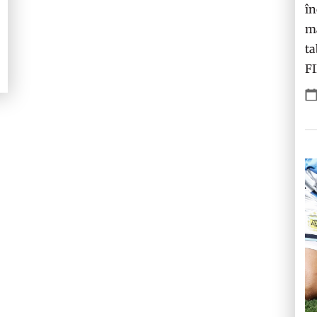
în
ma
ta
F