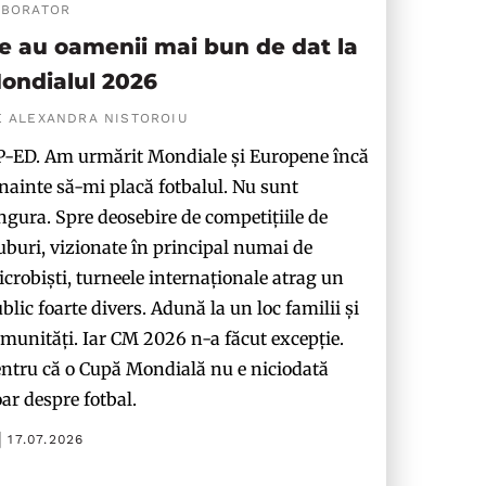
ABORATOR
e au oamenii mai bun de dat la
ondialul 2026
E ALEXANDRA NISTOROIU
-ED. Am urmărit Mondiale și Europene încă
nainte să-mi placă fotbalul. Nu sunt
ngura. Spre deosebire de competițiile de
uburi, vizionate în principal numai de
crobiști, turneele internaționale atrag un
blic foarte divers. Adună la un loc familii și
munități. Iar CM 2026 n-a făcut excepție.
ntru că o Cupă Mondială nu e niciodată
ar despre fotbal.
17.07.2026