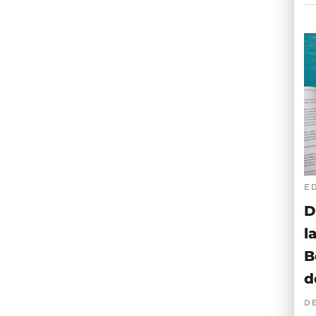
E
D
l
B
d
D