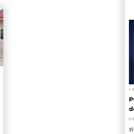
L
P
d
DE
15