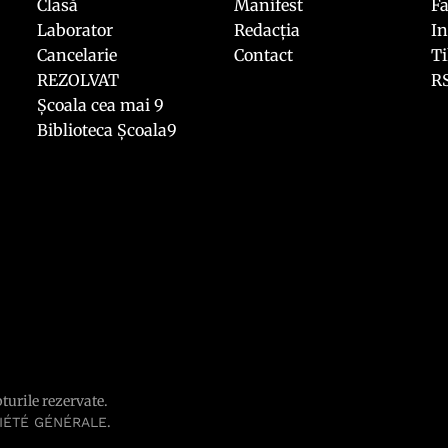
Clasă
Manifest
F
Laborator
Redacția
I
Cancelarie
Contact
T
REZOLVAT
R
Școala cea mai 9
Biblioteca Școala9
pturile rezervate.
.
IÉTÉ GÉNÉRALE