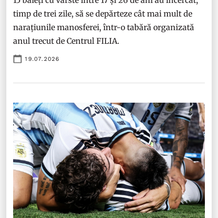
15 băieți cu vârste între 17 și 26 de ani au încercat,
timp de trei zile, să se depărteze cât mai mult de
narațiunile manosferei, într-o tabără organizată
anul trecut de Centrul FILIA.
19.07.2026