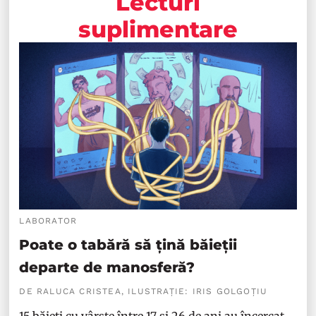
Lecturi
suplimentare
LABORATOR
Poate o tabără să țină băieții
departe de manosferă?
DE RALUCA CRISTEA, ILUSTRAȚIE: IRIS GOLGOȚIU