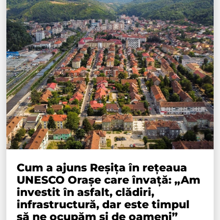
Cum a ajuns Reșița în rețeaua
UNESCO Orașe care învață: „Am
investit în asfalt, clădiri,
infrastructură, dar este timpul
să ne ocupăm și de oameni”