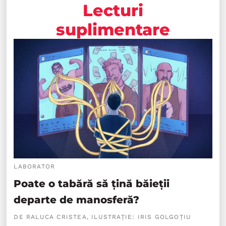
Lecturi
suplimentare
LABORATOR
Poate o tabără să țină băieții
departe de manosferă?
DE RALUCA CRISTEA, ILUSTRAȚIE: IRIS GOLGOȚIU