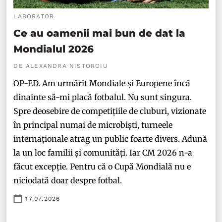
LABORATOR
Ce au oamenii mai bun de dat la
Mondialul 2026
DE ALEXANDRA NISTOROIU
OP-ED. Am urmărit Mondiale și Europene încă
dinainte să-mi placă fotbalul. Nu sunt singura.
Spre deosebire de competițiile de cluburi, vizionate
în principal numai de microbiști, turneele
internaționale atrag un public foarte divers. Adună
la un loc familii și comunități. Iar CM 2026 n-a
făcut excepție. Pentru că o Cupă Mondială nu e
niciodată doar despre fotbal.
17.07.2026