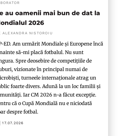
ABORATOR
e au oamenii mai bun de dat la
ondialul 2026
E ALEXANDRA NISTOROIU
-ED. Am urmărit Mondiale și Europene încă
nainte să-mi placă fotbalul. Nu sunt
ngura. Spre deosebire de competițiile de
uburi, vizionate în principal numai de
crobiști, turneele internaționale atrag un
blic foarte divers. Adună la un loc familii și
munități. Iar CM 2026 n-a făcut excepție.
ntru că o Cupă Mondială nu e niciodată
ar despre fotbal.
17.07.2026