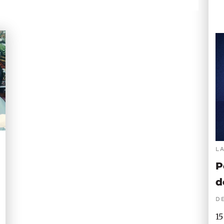
L
P
d
DE
15