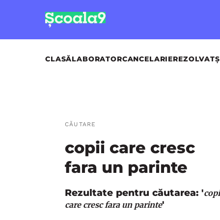
CLASĂ
LABORATOR
CANCELARIE
REZOLVAT
Ș
CĂUTARE
copii care cresc
fara un parinte
Rezultate pentru căutarea: '
copi
'
care cresc fara un parinte