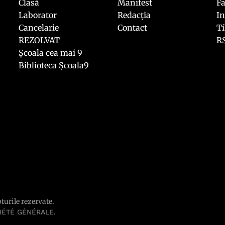
Clasă
Manifest
F
Laborator
Redacția
I
Cancelarie
Contact
T
REZOLVAT
R
Școala cea mai 9
Biblioteca Școala9
pturile rezervate.
.
IÉTÉ GÉNÉRALE