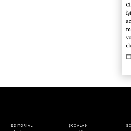
Cl
îș
ac
mi
vo
el
EDITORIAL
ȘCOALA9
SO