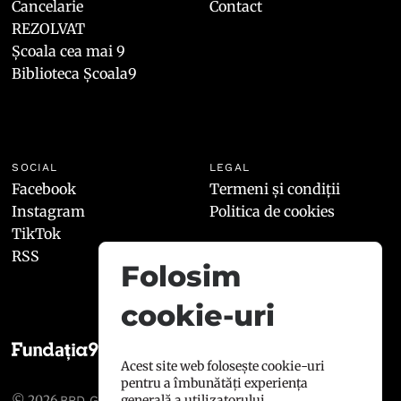
Cancelarie
Contact
REZOLVAT
Școala cea mai 9
Biblioteca Școala9
SOCIAL
LEGAL
Facebook
Termeni și condiții
Instagram
Politica de cookies
TikTok
RSS
Folosim
cookie-uri
Acest site web folosește cookie-uri
pentru a îmbunătăți experiența
© 2026
, toate drepturile
generală a utilizatorului.
BRD GROUPE SOCIÉTÉ GÉNÉRALE