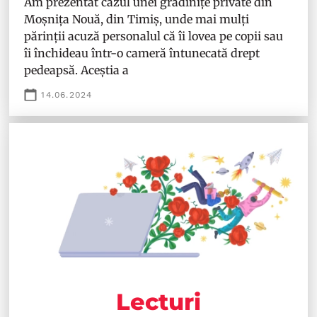
Am prezentat cazul unei grădinițe private din
Moșnița Nouă, din Timiș, unde mai mulți
părinții acuză personalul că îi lovea pe copii sau
îi închideau într-o cameră întunecată drept
pedeapsă. Aceștia a
14.06.2024
Lecturi