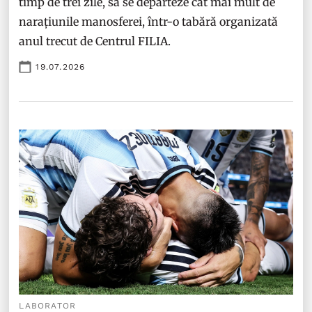
timp de trei zile, să se depărteze cât mai mult de
narațiunile manosferei, într-o tabără organizată
anul trecut de Centrul FILIA.
19.07.2026
LABORATOR