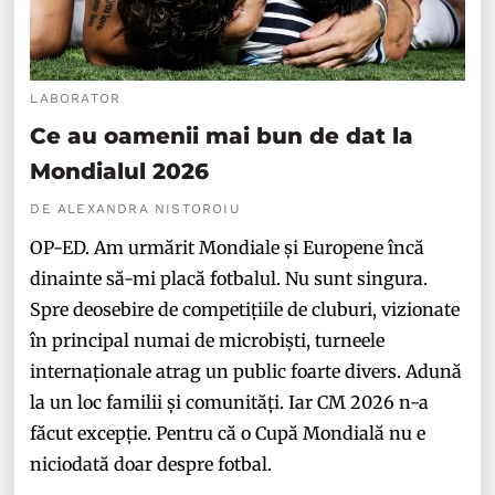
LABORATOR
Ce au oamenii mai bun de dat la
Mondialul 2026
DE ALEXANDRA NISTOROIU
OP-ED. Am urmărit Mondiale și Europene încă
dinainte să-mi placă fotbalul. Nu sunt singura.
Spre deosebire de competițiile de cluburi, vizionate
în principal numai de microbiști, turneele
internaționale atrag un public foarte divers. Adună
la un loc familii și comunități. Iar CM 2026 n-a
făcut excepție. Pentru că o Cupă Mondială nu e
niciodată doar despre fotbal.