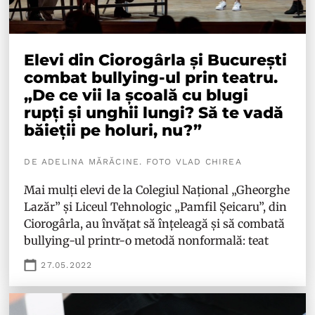
Elevi din Ciorogârla și București
combat bullying-ul prin teatru.
„De ce vii la școală cu blugi
rupți și unghii lungi? Să te vadă
băieții pe holuri, nu?”
DE ADELINA MĂRĂCINE. FOTO VLAD CHIREA
Mai mulți elevi de la Colegiul Național „Gheorghe
Lazăr” și Liceul Tehnologic „Pamfil Șeicaru”, din
Ciorogârla, au învățat să înțeleagă și să combată
bullying-ul printr-o metodă nonformală: teat
27.05.2022