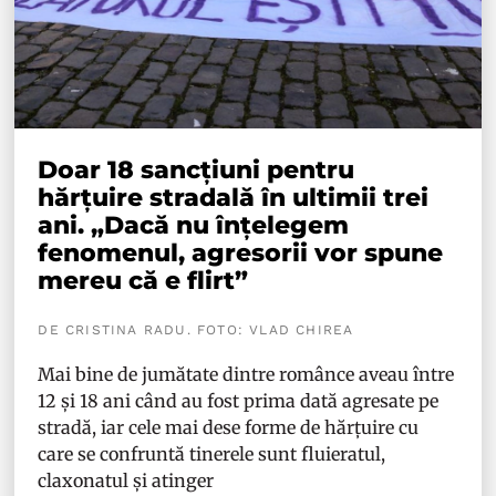
Doar 18 sancțiuni pentru
hărțuire stradală în ultimii trei
ani. „Dacă nu înțelegem
fenomenul, agresorii vor spune
mereu că e flirt”
DE CRISTINA RADU. FOTO: VLAD CHIREA
Mai bine de jumătate dintre românce aveau între
12 și 18 ani când au fost prima dată agresate pe
stradă, iar cele mai dese forme de hărțuire cu
care se confruntă tinerele sunt fluieratul,
claxonatul și atinger