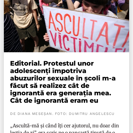
Editorial. Protestul unor
adolescenți împotriva
abuzurilor sexuale în școli m-a
făcut să realizez cât de
ignorantă era generația mea.
Cât de ignorantă eram eu
DE DIANA MESEȘAN. FOTO: DUMITRU ANGELESCU
„Ascultă-mă și când îți cer ajutorul, nu doar din
lecția de zi”, era scris pe o pancartă ținută de o