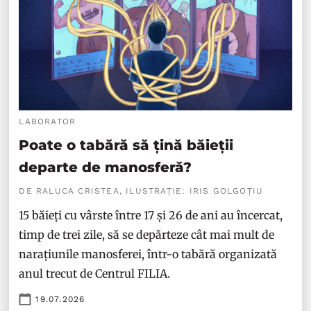
LABORATOR
Poate o tabără să țină băieții
departe de manosferă?
DE RALUCA CRISTEA, ILUSTRAȚIE: IRIS GOLGOȚIU
15 băieți cu vârste între 17 și 26 de ani au încercat,
timp de trei zile, să se depărteze cât mai mult de
narațiunile manosferei, într-o tabără organizată
anul trecut de Centrul FILIA.
19.07.2026