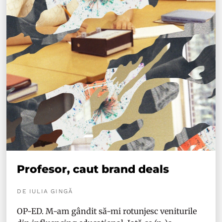
Profesor, caut brand deals
DE IULIA GINGĂ
OP-ED. M-am gândit să-mi rotunjesc veniturile