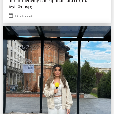
din influencing educațional. Iată ce (n-)a
ieșit.&nbsp;
13.07.2026