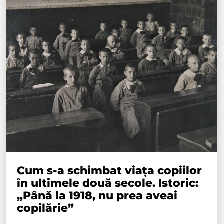
Cum s-a schimbat viața copiilor
în ultimele două secole. Istoric:
„Până la 1918, nu prea aveai
copilărie”