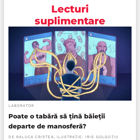
Lecturi
suplimentare
LABORATOR
Poate o tabără să țină băieții
departe de manosferă?
DE RALUCA CRISTEA, ILUSTRAȚIE: IRIS GOLGOȚIU