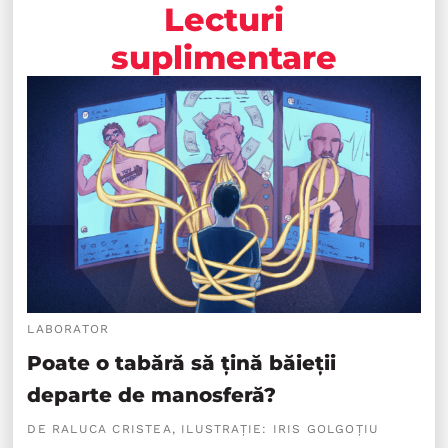
Lecturi
suplimentare
LABORATOR
Poate o tabără să țină băieții
departe de manosferă?
DE RALUCA CRISTEA, ILUSTRAȚIE: IRIS GOLGOȚIU