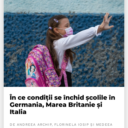
În ce condiții se închid școlile în
Germania, Marea Britanie și
Italia
DE ANDREEA ARCHIP, FLORINELA IOSIP ȘI MEDEEA