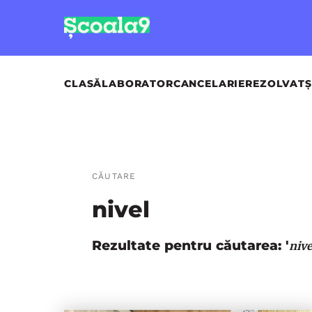
CLASĂ
LABORATOR
CANCELARIE
REZOLVAT
Ș
CĂUTARE
nivel
Rezultate pentru căutarea: '
nive