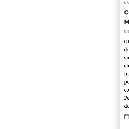
L
C
M
D
OP
di
si
cl
mi
pu
co
Pe
do