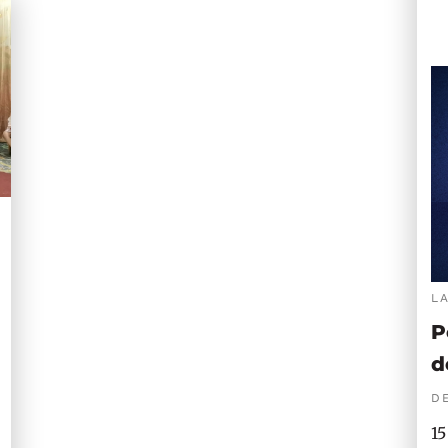
L
P
d
DE
15