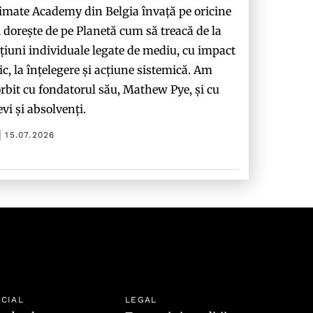
imate Academy din Belgia învață pe oricine
i dorește de pe Planetă cum să treacă de la
țiuni individuale legate de mediu, cu impact
c, la înțelegere și acțiune sistemică. Am
rbit cu fondatorul său, Mathew Pye, și cu
evi și absolvenți.
15.07.2026
CIAL
LEGAL