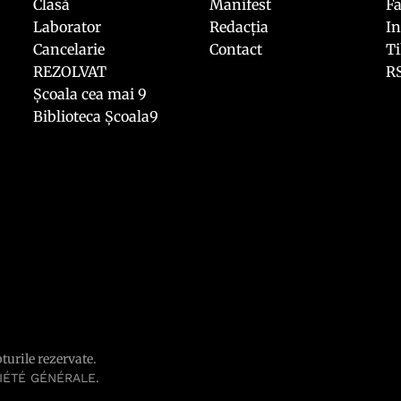
Clasă
Manifest
F
Laborator
Redacția
I
Cancelarie
Contact
T
REZOLVAT
R
Școala cea mai 9
Biblioteca Școala9
pturile rezervate.
.
IÉTÉ GÉNÉRALE