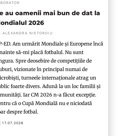
ABORATOR
e au oamenii mai bun de dat la
ondialul 2026
E ALEXANDRA NISTOROIU
-ED. Am urmărit Mondiale și Europene încă
nainte să-mi placă fotbalul. Nu sunt
ngura. Spre deosebire de competițiile de
uburi, vizionate în principal numai de
crobiști, turneele internaționale atrag un
blic foarte divers. Adună la un loc familii și
munități. Iar CM 2026 n-a făcut excepție.
ntru că o Cupă Mondială nu e niciodată
ar despre fotbal.
17.07.2026