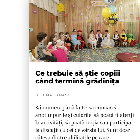
Ce trebuie să știe copiii
când termină grădinița
DE EMA TĂNASE
Să numere până la 10, să cunoască
anotimpurile și culorile, să poată fi atenți
la activități, să poată iniția sau participa
la discuții cu cei de vârsta lui. Sunt doar
câteva dintre abilitățile pe care