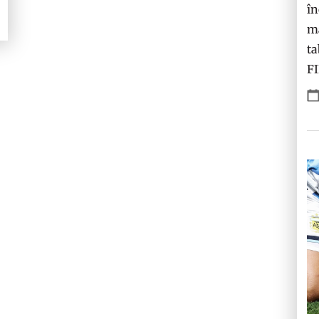
în
ma
ta
F