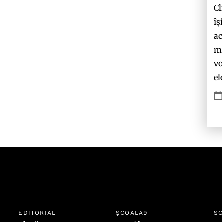
Cl
îș
ac
mi
vo
el
EDITORIAL
ȘCOALA9
SO