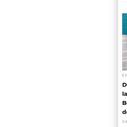
E
D
l
B
d
D