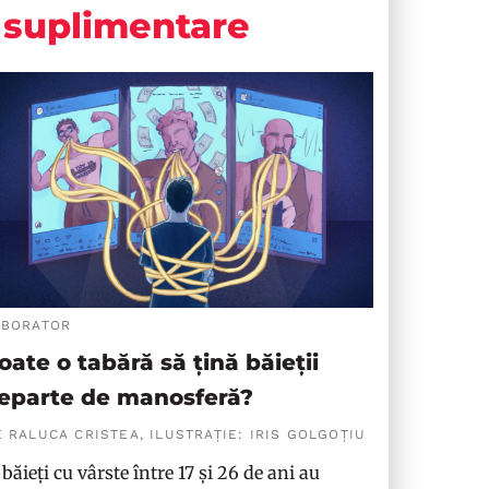
suplimentare
ABORATOR
oate o tabără să țină băieții
eparte de manosferă?
 RALUCA CRISTEA, ILUSTRAȚIE: IRIS GOLGOȚIU
 băieți cu vârste între 17 și 26 de ani au