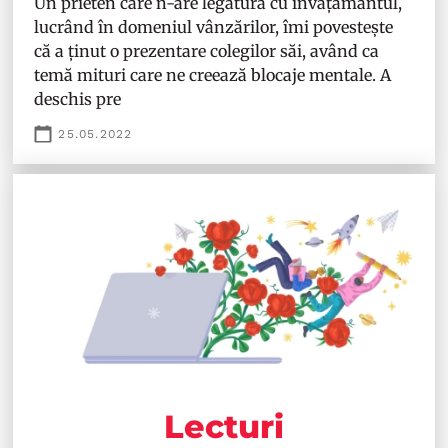
Un prieten care n-are legătură cu învățământul,
lucrând în domeniul vânzărilor, îmi povestește
că a ținut o prezentare colegilor săi, având ca
temă mituri care ne creează blocaje mentale. A
deschis pre
25.05.2022
Lecturi