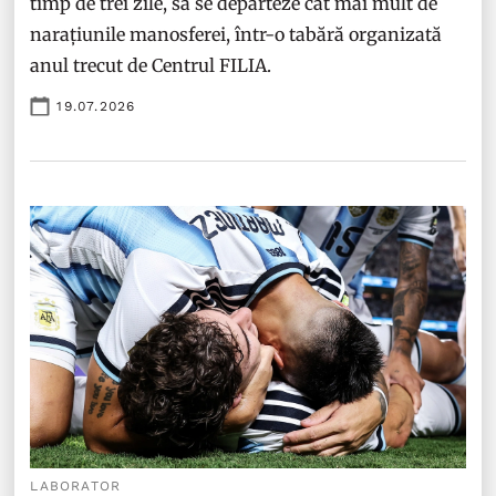
timp de trei zile, să se depărteze cât mai mult de
narațiunile manosferei, într-o tabără organizată
anul trecut de Centrul FILIA.
19.07.2026
LABORATOR