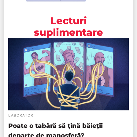
Lecturi
suplimentare
LABORATOR
Poate o tabără să țină băieții
departe de manosferă?