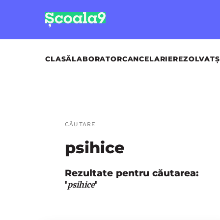
CLASĂ
LABORATOR
CANCELARIE
REZOLVAT
Ș
CĂUTARE
psihice
Rezultate pentru căutarea:
'
'
psihice