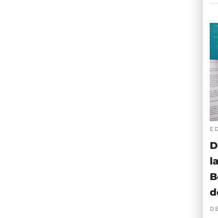
E
D
l
B
d
D