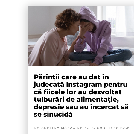
Părinții care au dat în
judecată Instagram pentru
că fiicele lor au dezvoltat
tulburări de alimentație,
depresie sau au încercat să
se sinucidă
DE ADELINA MĂRĂCINE FOTO SHUTTERSTOCK