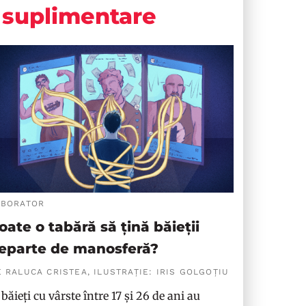
suplimentare
ABORATOR
oate o tabără să țină băieții
eparte de manosferă?
 RALUCA CRISTEA, ILUSTRAȚIE: IRIS GOLGOȚIU
 băieți cu vârste între 17 și 26 de ani au