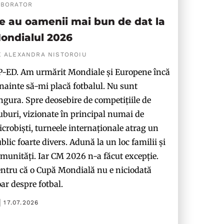
ABORATOR
e au oamenii mai bun de dat la
ondialul 2026
E ALEXANDRA NISTOROIU
-ED. Am urmărit Mondiale și Europene încă
nainte să-mi placă fotbalul. Nu sunt
ngura. Spre deosebire de competițiile de
uburi, vizionate în principal numai de
crobiști, turneele internaționale atrag un
blic foarte divers. Adună la un loc familii și
munități. Iar CM 2026 n-a făcut excepție.
ntru că o Cupă Mondială nu e niciodată
ar despre fotbal.
17.07.2026