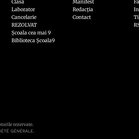
Clasă
Manifest
F
Laborator
Redacția
I
Cancelarie
Contact
T
REZOLVAT
R
Școala cea mai 9
Biblioteca Școala9
pturile rezervate.
.
IÉTÉ GÉNÉRALE