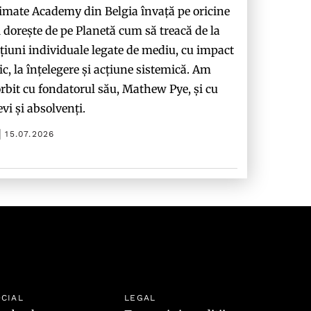
imate Academy din Belgia învață pe oricine
i dorește de pe Planetă cum să treacă de la
țiuni individuale legate de mediu, cu impact
c, la înțelegere și acțiune sistemică. Am
rbit cu fondatorul său, Mathew Pye, și cu
evi și absolvenți.
15.07.2026
CIAL
LEGAL