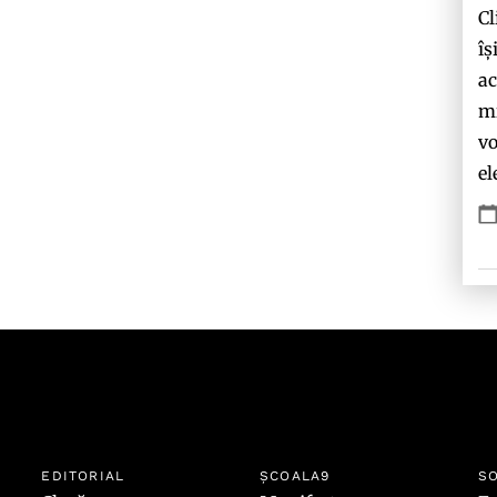
Cl
îș
ac
mi
vo
el
EDITORIAL
ȘCOALA9
SO