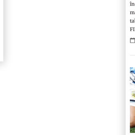
în
ma
ta
F