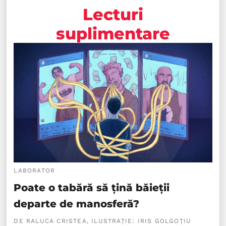
Lecturi
suplimentare
LABORATOR
Poate o tabără să țină băieții
departe de manosferă?
DE RALUCA CRISTEA, ILUSTRAȚIE: IRIS GOLGOȚIU