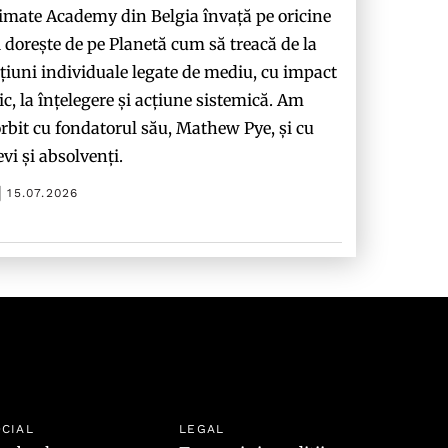
imate Academy din Belgia învață pe oricine
i dorește de pe Planetă cum să treacă de la
țiuni individuale legate de mediu, cu impact
c, la înțelegere și acțiune sistemică. Am
rbit cu fondatorul său, Mathew Pye, și cu
evi și absolvenți.
15.07.2026
CIAL
LEGAL