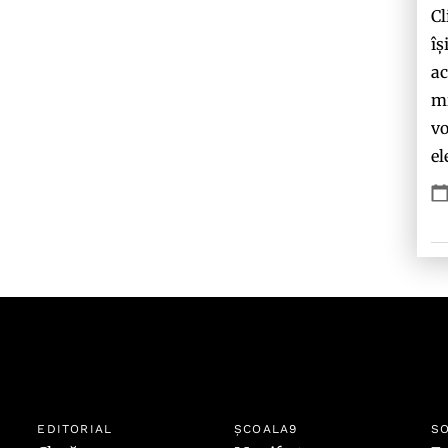
Cl
îș
ac
mi
vo
el
EDITORIAL
ȘCOALA9
SO