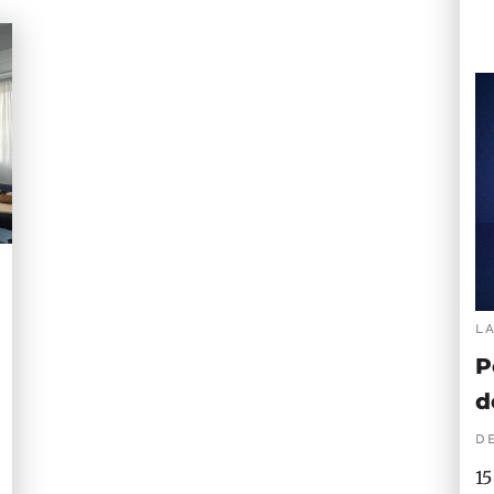
L
P
d
DE
15