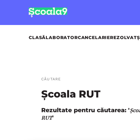
CLASĂ
LABORATOR
CANCELARIE
REZOLVAT
Ș
CĂUTARE
Școala RUT
Rezultate pentru căutarea: '
Șco
'
RUT