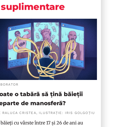
suplimentare
ABORATOR
oate o tabără să țină băieții
eparte de manosferă?
 RALUCA CRISTEA, ILUSTRAȚIE: IRIS GOLGOȚIU
 băieți cu vârste între 17 și 26 de ani au