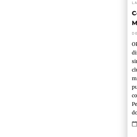
L
C
M
D
OP
di
si
cl
mi
pu
co
Pe
do