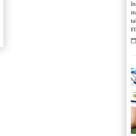
în
ma
ta
F