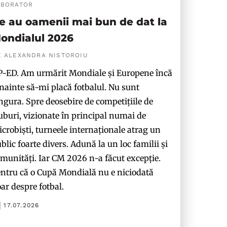
ABORATOR
e au oamenii mai bun de dat la
ondialul 2026
E ALEXANDRA NISTOROIU
-ED. Am urmărit Mondiale și Europene încă
nainte să-mi placă fotbalul. Nu sunt
ngura. Spre deosebire de competițiile de
uburi, vizionate în principal numai de
crobiști, turneele internaționale atrag un
blic foarte divers. Adună la un loc familii și
munități. Iar CM 2026 n-a făcut excepție.
ntru că o Cupă Mondială nu e niciodată
ar despre fotbal.
17.07.2026