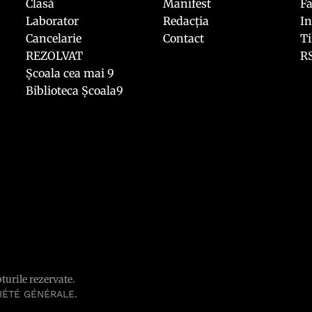
Clasă
Manifest
F
Laborator
Redacția
I
Cancelarie
Contact
T
REZOLVAT
R
Școala cea mai 9
Biblioteca Școala9
pturile rezervate.
.
IÉTÉ GÉNÉRALE