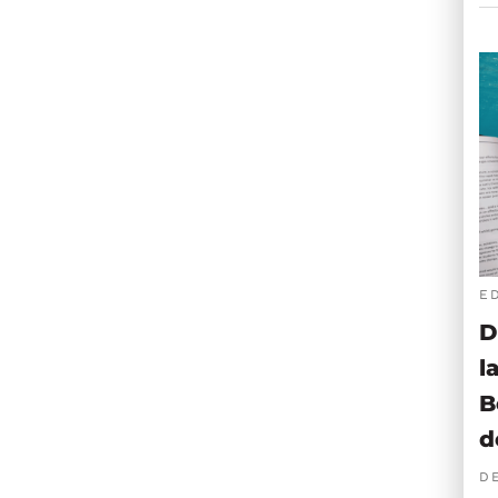
E
D
l
B
d
D