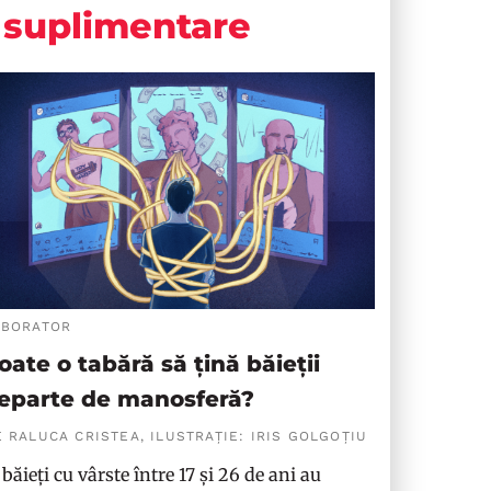
suplimentare
ABORATOR
oate o tabără să țină băieții
eparte de manosferă?
 RALUCA CRISTEA, ILUSTRAȚIE: IRIS GOLGOȚIU
 băieți cu vârste între 17 și 26 de ani au