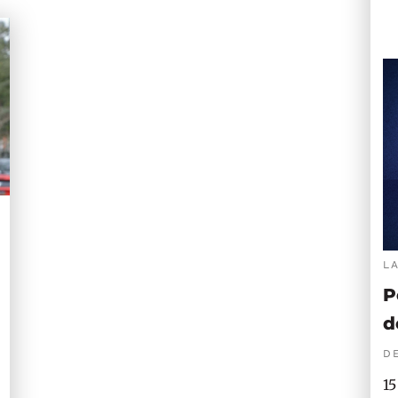
L
P
d
DE
15