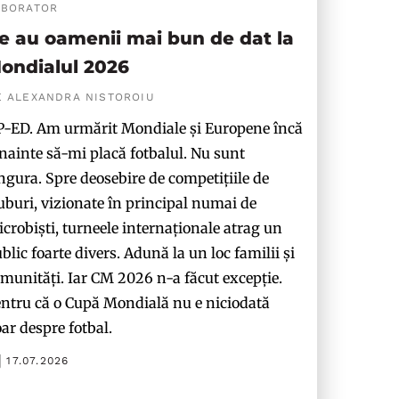
ABORATOR
e au oamenii mai bun de dat la
ondialul 2026
E ALEXANDRA NISTOROIU
-ED. Am urmărit Mondiale și Europene încă
nainte să-mi placă fotbalul. Nu sunt
ngura. Spre deosebire de competițiile de
uburi, vizionate în principal numai de
crobiști, turneele internaționale atrag un
blic foarte divers. Adună la un loc familii și
munități. Iar CM 2026 n-a făcut excepție.
ntru că o Cupă Mondială nu e niciodată
ar despre fotbal.
17.07.2026