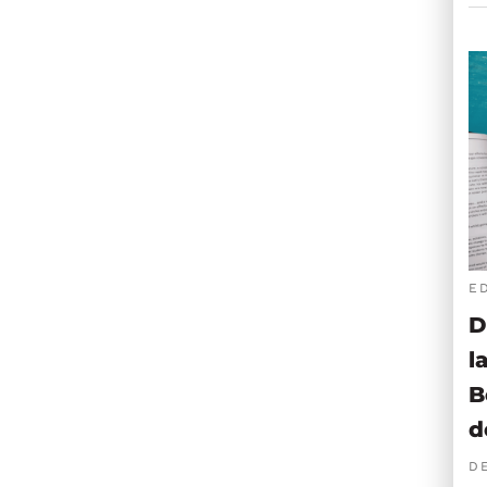
E
D
l
B
d
D