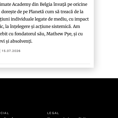
imate Academy din Belgia învață pe oricine
i dorește de pe Planetă cum să treacă de la
țiuni individuale legate de mediu, cu impact
c, la înțelegere și acțiune sistemică. Am
rbit cu fondatorul său, Mathew Pye, și cu
evi și absolvenți.
15.07.2026
CIAL
LEGAL