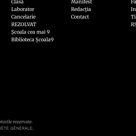
Clasă
Manifest
F
Laborator
Redacția
I
Cancelarie
Contact
T
REZOLVAT
R
Școala cea mai 9
Biblioteca Școala9
pturile rezervate.
.
IÉTÉ GÉNÉRALE