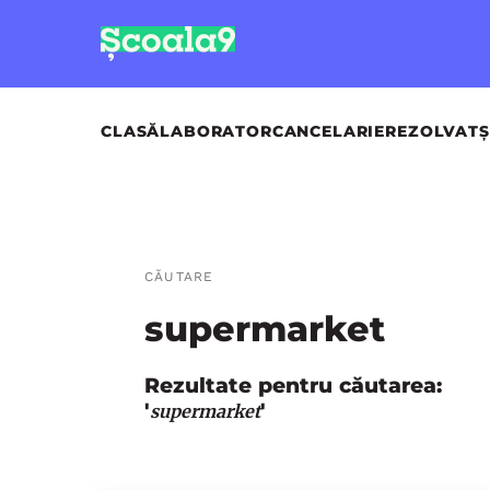
CLASĂ
LABORATOR
CANCELARIE
REZOLVAT
Ș
CĂUTARE
supermarket
Rezultate pentru căutarea:
'
'
supermarket