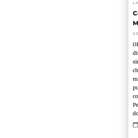
L
C
M
D
OP
di
si
cl
mi
pu
co
Pe
do