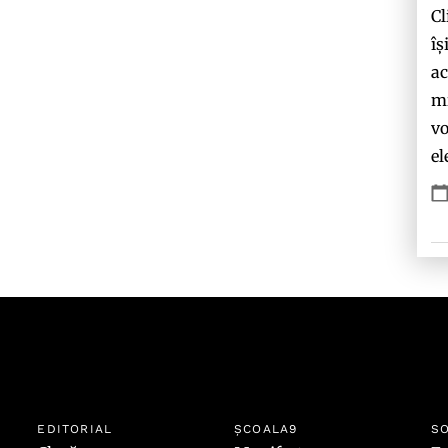
Cl
îș
ac
mi
vo
el
EDITORIAL
ȘCOALA9
SO