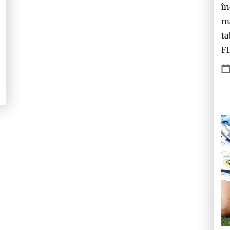
în
ma
ta
F