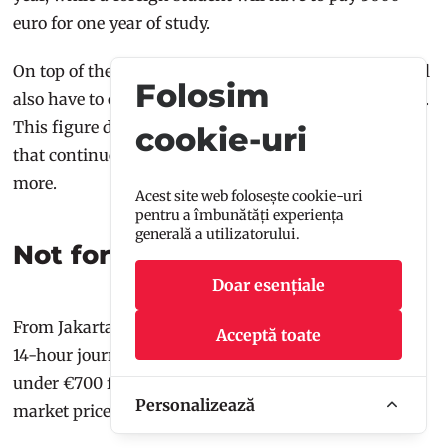
euro for one year of study.
On top of these huge tuition fees, foreign students will
Folosim
also have to obtain a long-stay visa, which costs €120.
This figure doesn't include airfares, apartment rents
cookie-uri
that continue to rise every year in student hostels and
more.
Acest site web folosește cookie-uri
pentru a îmbunătăți experiența
generală a utilizatorului.
Not for the faint-hearted
Doar esențiale
From Jakarta to Cluj-Napoca, for example, was a long
Acceptă toate
14-hour journey, with a transit in Istanbul. Anything
under €700 for this flight is considered cheap for its
Personalizează
market price.