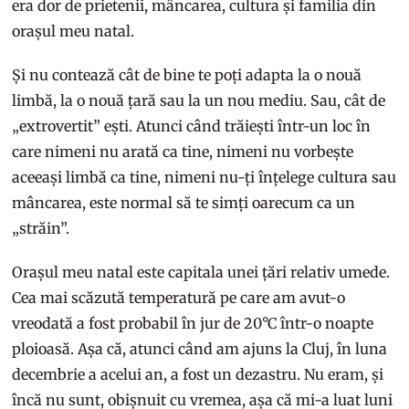
era dor de prietenii, mâncarea, cultura și familia din
orașul meu natal.
Și nu contează cât de bine te poți adapta la o nouă
limbă, la o nouă țară sau la un nou mediu. Sau, cât de
„extrovertit” ești. Atunci când trăiești într-un loc în
care nimeni nu arată ca tine, nimeni nu vorbește
aceeași limbă ca tine, nimeni nu-ți înțelege cultura sau
mâncarea, este normal să te simți oarecum ca un
„străin”.
Orașul meu natal este capitala unei țări relativ umede.
Cea mai scăzută temperatură pe care am avut-o
vreodată a fost probabil în jur de 20°C într-o noapte
ploioasă. Așa că, atunci când am ajuns la Cluj, în luna
decembrie a acelui an, a fost un dezastru. Nu eram, și
încă nu sunt, obișnuit cu vremea, așa că mi-a luat luni