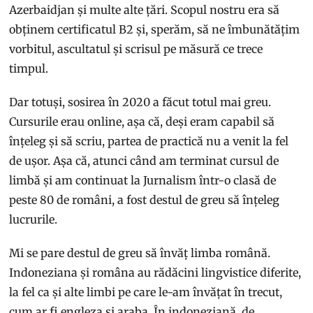
Azerbaidjan și multe alte țări. Scopul nostru era să
obținem certificatul B2 și, sperăm, să ne îmbunătățim
vorbitul, ascultatul și scrisul pe măsură ce trece
timpul.
Dar totuși, sosirea în 2020 a făcut totul mai greu.
Cursurile erau online, așa că, deși eram capabil să
înțeleg și să scriu, partea de practică nu a venit la fel
de ușor. Așa că, atunci când am terminat cursul de
limbă și am continuat la Jurnalism într-o clasă de
peste 80 de români, a fost destul de greu să înțeleg
lucrurile.
Mi se pare destul de greu să învăț limba română.
Indoneziana și româna au rădăcini lingvistice diferite,
la fel ca și alte limbi pe care le-am învățat în trecut,
cum ar fi engleza și araba. În indoneziană, de