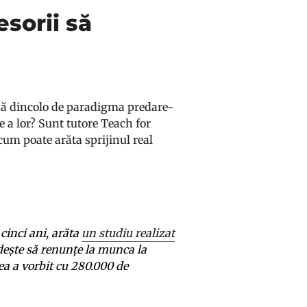
esorii să
adă dincolo de paradigma predare-
e a lor? Sunt tutore Teach for
 cum poate arăta sprijinul real
cinci ani, arăta
un studiu realizat
ndește să renunțe la munca la
ea a vorbit cu 280.000 de