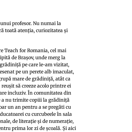
a unui profesor. Nu numai la
ră toată atenția, curiozitatea și
ore Teach for Romania, cel mai
lipită de Brașov, unde merg la
grădiniță pe care le-am vizitat,
senat pe un perete alb imaculat,
 grupă mare de grădiniță, atât ca
reușit să creeze acolo printre ei
are incluziv. În comunitatea din
 a nu trimite copiii la grădiniță
doar un an pentru a se pregăti cu
educatoarei cu curcubeele în sala
nale, de literație și de numerație,
ntru prima lor zi de școală. Și aici