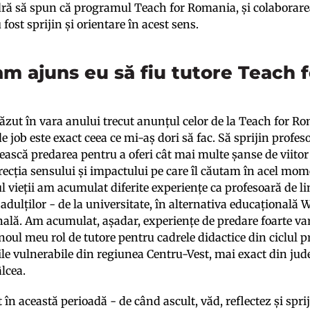
ă să spun că programul Teach for Romania, și colaborarea
u fost sprijin și orientare în acest sens.
m ajuns eu să fiu tutore Teach 
zut în vara anului trecut anunțul celor de la Teach for 
e job este exact ceea ce mi-aș dori să fac. Să sprijin profeso
ască predarea pentru a oferi cât mai multe șanse de viitor c
recția sensului și impactului pe care îl căutam în acel mome
l vieții am acumulat diferite experiențe ca profesoară de 
i adulților - de la universitate, în alternativa educațională 
nală. Am acumulat, așadar, experiențe de predare foarte var
 noul meu rol de tutore pentru cadrele didactice din ciclul 
le vulnerabile din regiunea Centru-Vest, mai exact din județ
âlcea.
în această perioadă - de când ascult, văd, reflectez și spriji