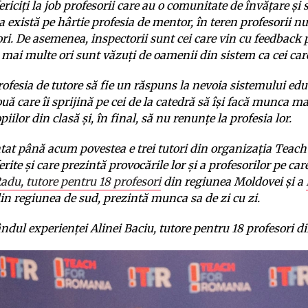
riciți la job profesorii care au o comunitate de învățare și 
 există pe hârtie profesia de mentor, în teren profesorii n
ori. De asemenea, inspectorii sunt cei care vin cu feedback 
e mai multe ori sunt văzuți de oamenii din sistem ca cei car
rofesia de tutore să fie un răspuns la nevoia sistemului ed
uă care îi sprijină pe cei de la catedră să își facă munca m
piilor din clasă și, în final, să nu renunțe la profesia lor.
at până acum povestea e trei tutori din organizația Teach
erite și care prezintă provocările lor și a profesorilor pe care
du, tutore pentru 18 profesori
din regiunea Moldovei și a
in regiunea de sud, prezintă munca sa de zi cu zi.
rândul experienței Alinei Baciu, tutore pentru 18 profesori 