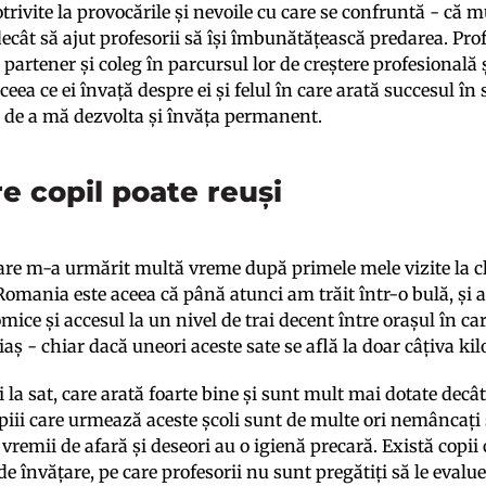
otrivite la provocările și nevoile cu care se confruntă - c
ecât să ajut profesorii să își îmbunătățească predarea. Pro
i partener și coleg în parcursul lor de creștere profesională 
ceea ce ei învață despre ei și felul în care arată succesul în 
 de a mă dezvolta și învăța permanent.
e copil poate reuși
are m-a urmărit multă vreme după primele mele vizite la c
Romania este aceea că până atunci am trăit într-o bulă, și a
ice și accesul la un nivel de trai decent între orașul în car
riaș - chiar dacă uneori aceste sate se află la doar câțiva k
i la sat, care arată foarte bine și sunt mult mai dotate decât
opiii care urmează aceste școli sunt de multe ori nemâncați
vremii de afară și deseori au o igienă precară. Există copi
de învățare, pe care profesorii nu sunt pregătiți să le evalu