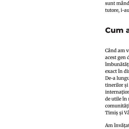
sunt mândr
tutore, i-a
Cum a
Când am vă
acest gen d
îmbunătățe
exact în di
De-a lungu
tinerilor ș
internațio
de utile în
comunități
Timiș și V
Am învățat 