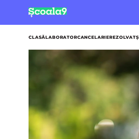
CLASĂ
LABORATOR
CANCELARIE
REZOLVAT
Ș