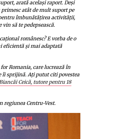
suport, arată același raport. Deși
u primesc atât de mult suport pe
pentru îmbunătățirea activității,
e vin să te pedepsească.
ucațional românesc? E vorba de o
ai eficientă și mai adaptată
 for Romania, care lucrează în
 îi sprijină. Ați putut citi povestea
Biancăi Ceică, tutore pentru 18
din regiunea Centru-Vest.