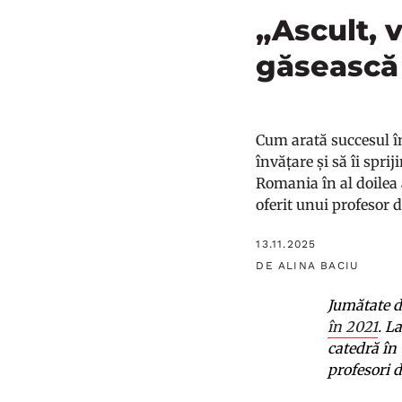
„Ascult, v
găsească 
Cum arată succesul î
învățare și să îi spri
Romania în al doilea a
oferit unui profesor 
13.11.2025
DE ALINA BACIU
Jumătate d
în 2021
. L
catedră în 
profesori 