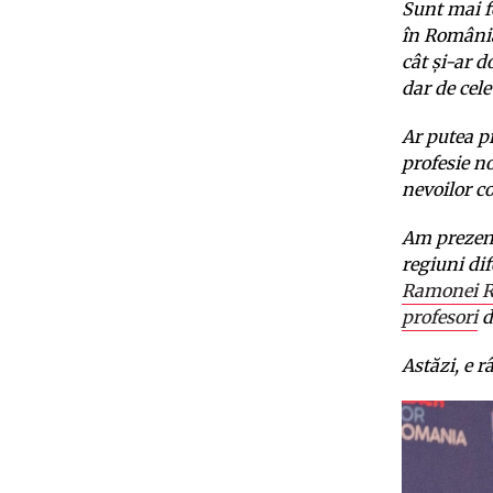
Sunt mai fe
în România
cât și-ar d
dar de cel
Ar putea p
profesie no
nevoilor co
Am prezent
regiuni dif
Ramonei Ra
profesori
d
Astăzi, e 