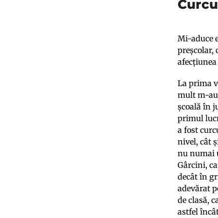
Curcu
Mi-aduce e
preșcolar, 
afecțiunea 
La prima v
mult m-au i
școală în j
primul luc
a fost curc
nivel, cât 
nu numai u
Gârcini, ca
decât în gr
adevărat p
de clasă, c
astfel încâ