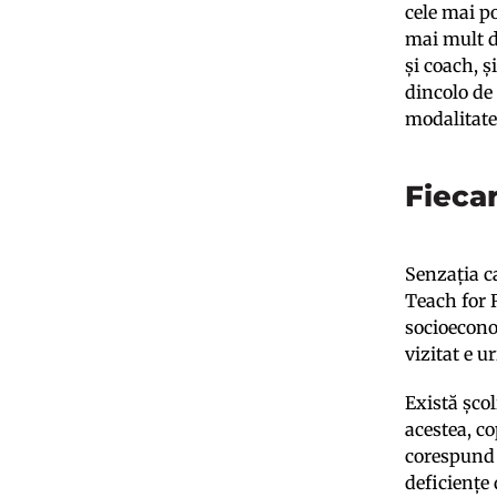
cele mai p
mai mult d
și coach, ș
dincolo de 
modalitate
Fiecar
Senzația c
Teach for 
socioeconom
vizitat e u
Există școl
acestea, c
corespund 
deficiențe 