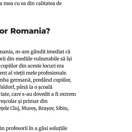
 mea cu ea din calitatea de
for Romania?
Romania, m-am gândit imediat că
rii din mediile vulnerabile să își
opiilor din aceste locuri era
nt al vieții mele profesionale.
limba germană, predând copiilor,
Waldorf, până la o școală
iate, care s-au dovedit a fi extrem
preșcolar și primar din
ele Cluj, Mureș, Brașov, Sibiu,
n profesorii în a găsi soluțiile