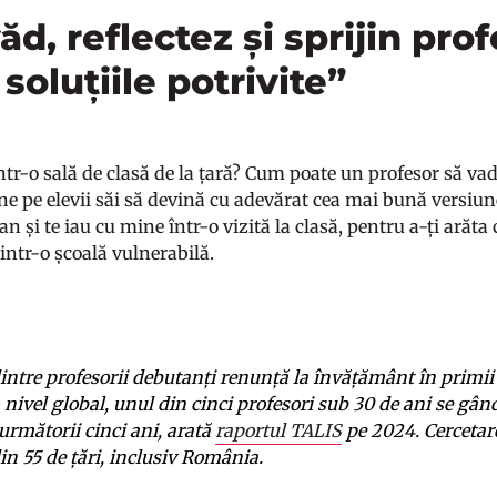
ăd, reflectez și sprijin prof
soluțiile potrivite”
ntr-o sală de clasă de la țară? Cum poate un profesor să v
jine pe elevii săi să devină cu adevărat cea mai bună versiun
n și te iau cu mine într-o vizită la clasă, pentru a-ți arăta
dintr-o școală vulnerabilă.
intre profesorii debutanți renunță la învățământ în primii 
a nivel global, unul din cinci profesori sub 30 de ani se gâ
următorii cinci ani, arată
raportul TALIS
pe 2024. Cercetar
din 55 de țări, inclusiv România.