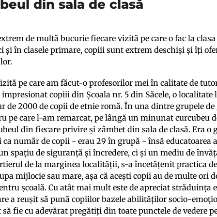
beul din sala de clasă
xtrem de multă bucurie fiecare vizită pe care o fac la clas
ci și în clasele primare, copiii sunt extrem deschiși și îți ofe
lor.
izită pe care am făcut-o profesorilor mei în calitate de tut
mpresionat copiii din Școala nr. 5 din Săcele, o localitate 
ur de 2000 de copii de etnie romă. În una dintre grupele de 
ru pe care l-am remarcat, pe lângă un minunat curcubeu de
ubeul din fiecare privire și zâmbet din sala de clasă. Era o
și ca număr de copii - erau 29 în grupă - însă educatoarea a 
n spațiu de siguranță și încredere, ci și un mediu de învăț
rtierul de la marginea localității, s-a încetățenit practica de
upa mijlocie sau mare, așa că acești copii au de multe ori 
entru școală. Cu atât mai mult este de apreciat străduința 
are a reușit să pună copiilor bazele abilităților socio-emoțio
t să fie cu adevărat pregătiți din toate punctele de vedere pe