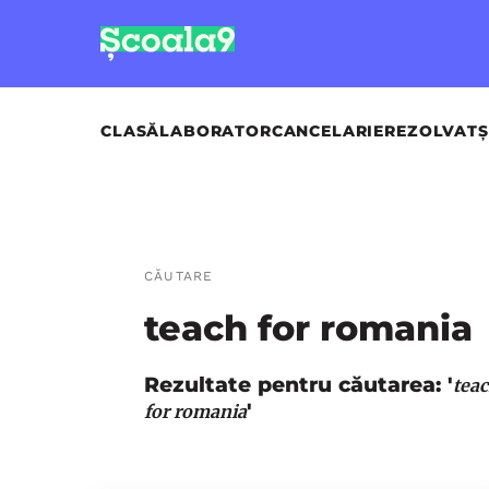
CLASĂ
LABORATOR
CANCELARIE
REZOLVAT
Ș
CĂUTARE
teach for romania
Rezultate pentru căutarea: '
tea
'
for romania