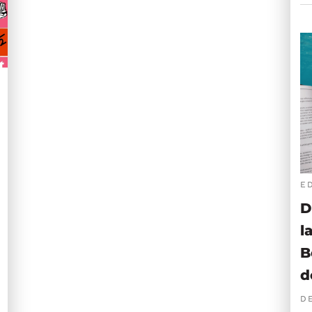
E
D
l
B
d
D