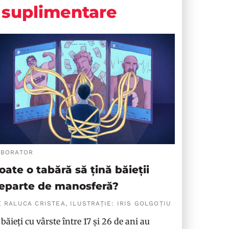
suplimentare
ABORATOR
oate o tabără să țină băieții
eparte de manosferă?
 RALUCA CRISTEA, ILUSTRAȚIE: IRIS GOLGOȚIU
 băieți cu vârste între 17 și 26 de ani au