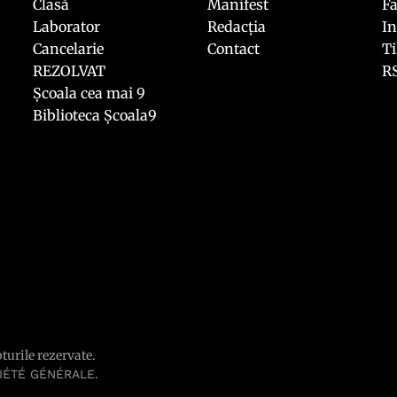
Clasă
Manifest
F
Laborator
Redacția
I
Cancelarie
Contact
T
REZOLVAT
R
Școala cea mai 9
Biblioteca Școala9
pturile rezervate.
.
IÉTÉ GÉNÉRALE