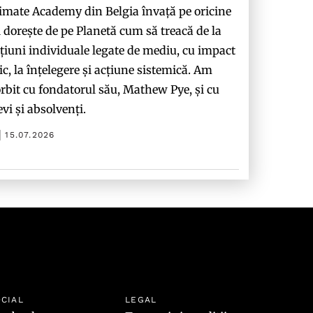
imate Academy din Belgia învață pe oricine
i dorește de pe Planetă cum să treacă de la
țiuni individuale legate de mediu, cu impact
c, la înțelegere și acțiune sistemică. Am
rbit cu fondatorul său, Mathew Pye, și cu
evi și absolvenți.
15.07.2026
CIAL
LEGAL