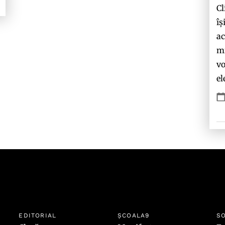
Cl
îș
ac
mi
vo
el
EDITORIAL
ȘCOALA9
SO