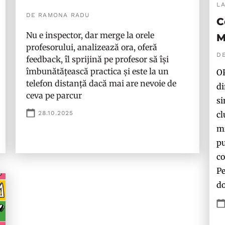
L
DE RAMONA RADU
C
Nu e inspector, dar merge la orele
M
profesorului, analizează ora, oferă
D
feedback, îl sprijină pe profesor să își
îmbunătățească practica și este la un
OP
telefon distanță dacă mai are nevoie de
di
ceva pe parcur
si
cl
28.10.2025
mi
pu
co
Pe
do