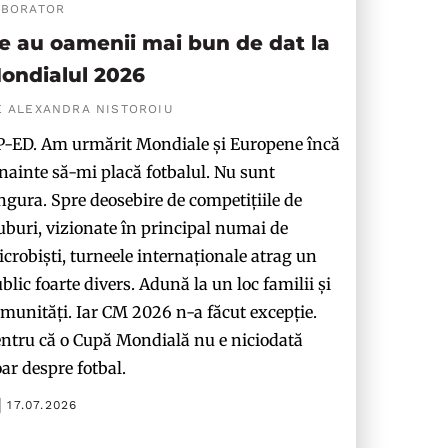
ABORATOR
e au oamenii mai bun de dat la
ondialul 2026
E ALEXANDRA NISTOROIU
-ED. Am urmărit Mondiale și Europene încă
nainte să-mi placă fotbalul. Nu sunt
ngura. Spre deosebire de competițiile de
uburi, vizionate în principal numai de
crobiști, turneele internaționale atrag un
blic foarte divers. Adună la un loc familii și
munități. Iar CM 2026 n-a făcut excepție.
ntru că o Cupă Mondială nu e niciodată
ar despre fotbal.
17.07.2026