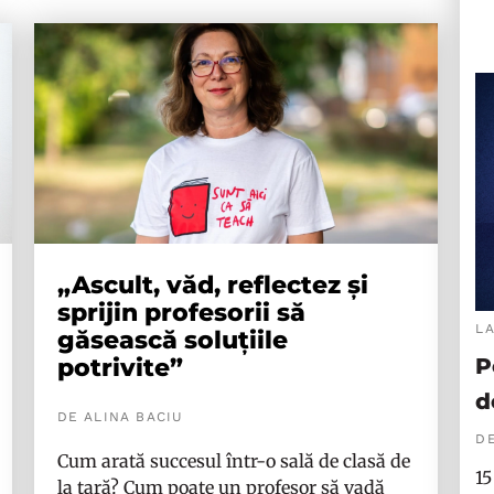
„Ascult, văd, reflectez și
sprijin profesorii să
L
găsească soluțiile
potrivite”
P
d
DE ALINA BACIU
DE
Cum arată succesul într-o sală de clasă de
15
la țară? Cum poate un profesor să vadă