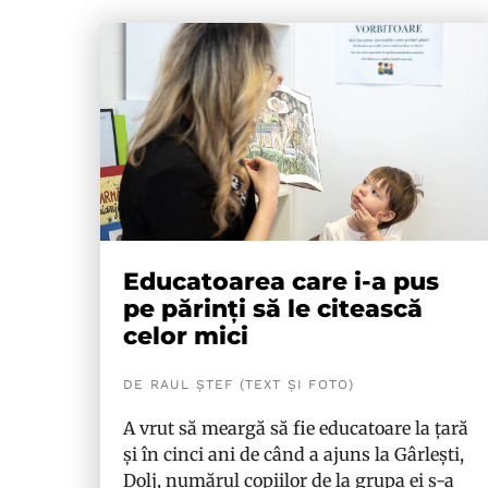
Educatoarea care i-a pus
pe părinți să le citească
celor mici
DE RAUL ȘTEF (TEXT ȘI FOTO)
A vrut să meargă să fie educatoare la țară
și în cinci ani de când a ajuns la Gârlești,
Dolj, numărul copiilor de la grupa ei s-a