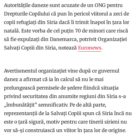
Autoritățile daneze sunt acuzate de un ONG pentru
Drepturile Copilului că pun în pericol viitorul a zeci de
copii refugiați din Siria dacă îi trimit înapoi în țara lor
natală. Este vorba de cel puțin 70 de minori care riscă
să fie expulzați din Danemarca, potrivit Organizației
Salvați Copiii din Siria, notează
Euronews
.
Avertismentul organizației vine după ce guvernul
danez a afirmat că ia în calcul să nu le mai
prelungească permisele de ședere fiindcă situația
privind securitatea din anumite regiuni din Siria s-a
„îmbunătățit” semnificativ. Pe de altă parte,
reprezentanții de la Salvați Copiii spun că Siria încă nu
este o țară sigură, motiv pentru care tinerii sirieni nu
vor să-și construiască un viitor în țara lor de origine.