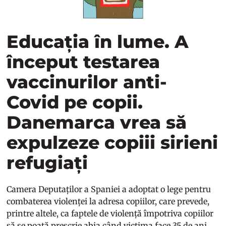
Educația în lume. A
început testarea
vaccinurilor anti-
Covid pe copii.
Danemarca vrea să
expulzeze copiii sirieni
refugiați
Camera Deputaților a Spaniei a adoptat o lege pentru
combaterea violenței la adresa copiilor, care prevede,
printre altele, ca faptele de violență împotriva copiilor
să se poată prescrie abia când victima face 35 de ani.