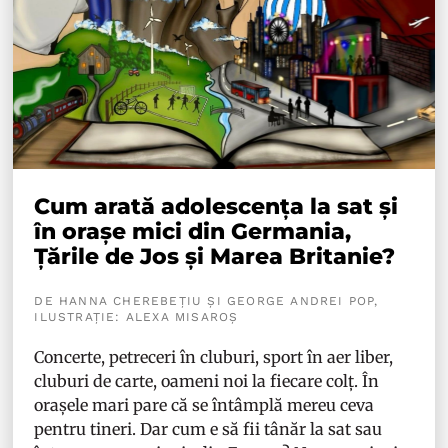
Cum arată adolescența la sat și
în orașe mici din Germania,
Țările de Jos și Marea Britanie?
DE HANNA CHEREBEȚIU ȘI GEORGE ANDREI POP,
ILUSTRAȚIE: ALEXA MISAROȘ
Concerte, petreceri în cluburi, sport în aer liber,
cluburi de carte, oameni noi la fiecare colț. În
orașele mari pare că se întâmplă mereu ceva
pentru tineri. Dar cum e să fii tânăr la sat sau