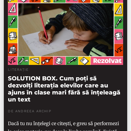
LITERAȚIE
SOLUTION BOX. Cum poți să
dezvolți literația elevilor care au
ajuns în clase mari fără să înțeleagă
un text
DE ANDREEA ARCHIP
Dacă tu nu înțelegi ce citești, e greu să performezi