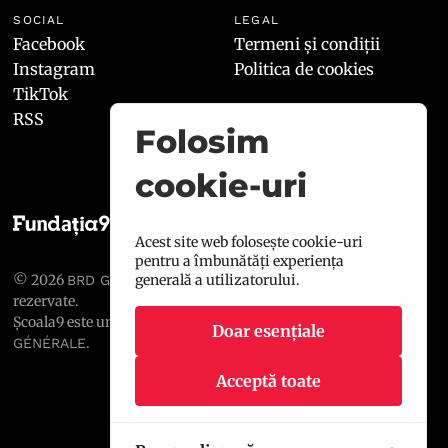
SOCIAL
LEGAL
Facebook
Termeni și condiții
Instagram
Politica de cookies
TikTok
RSS
Folosim
cookie-uri
Acest site web folosește cookie-uri
pentru a îmbunătăți experiența
© 2026
, toate drepturile
generală a utilizatorului.
BRD GROUPE SOCIÉTÉ GÉNÉRALE
rezervate.
Școala9 este un proiect susținut de
BRD GROUPE SOCIÉTÉ
Doar esențiale
.
GÉNÉRALE
Acceptă toate