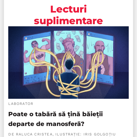
Lecturi
suplimentare
LABORATOR
Poate o tabără să țină băieții
departe de manosferă?
DE RALUCA CRISTEA, ILUSTRAȚIE: IRIS GOLGOȚIU