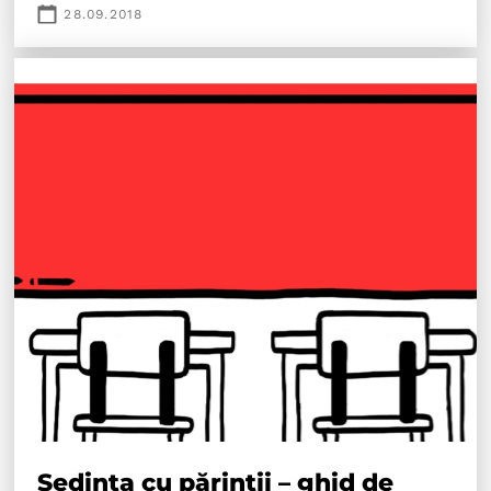
28.09.2018
Ședința cu părinții – ghid de