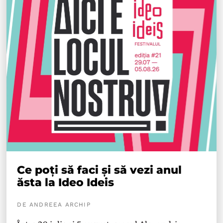
Ce poți să faci și să vezi anul
ăsta la Ideo Ideis
DE ANDREEA ARCHIP