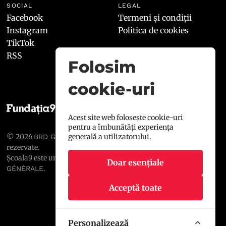
SOCIAL
LEGAL
Facebook
Termeni și condiții
Instagram
Politica de cookies
TikTok
RSS
Folosim
cookie-uri
Acest site web folosește cookie-uri
pentru a îmbunătăți experiența
© 2026
, toate drepturile
generală a utilizatorului.
BRD GROUPE SOCIÉTÉ GÉNÉRALE
rezervate.
Școala9 este un proiect susținut de
BRD GROUPE SOCIÉTÉ
Doar esențiale
.
GÉNÉRALE
Acceptă toate
Personalizează