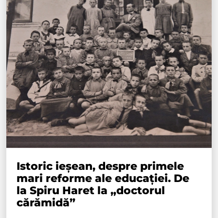
Istoric ieșean, despre primele
mari reforme ale educației. De
la Spiru Haret la „doctorul
cărămidă”