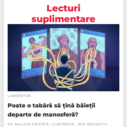
Lecturi
suplimentare
LABORATOR
Poate o tabără să țină băieții
departe de manosferă?
DE RALUCA CRISTEA, ILUSTRAȚIE: IRIS GOLGOȚIU