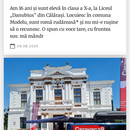
Am 16 ani și sunt elevă în clasa a X-a, la Liceul
„Danubius” din Călărași. Locuiesc în comuna
Modelu, sunt romă rudăreasă* și nu mi-e rușine
să o recunosc. O spun cu voce tare, cu fruntea
sus: mă mândr
06.08.2025