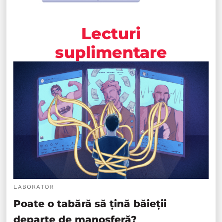
Lecturi
suplimentare
LABORATOR
Poate o tabără să țină băieții
departe de manosferă?