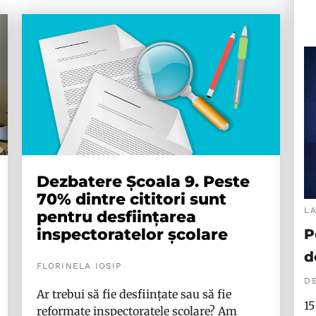
Dezbatere Școala 9. Peste
70% dintre cititori sunt
L
pentru desființarea
inspectoratelor școlare
P
d
FLORINELA IOSIP
DE
Ar trebui să fie desființate sau să fie
15
reformate inspectoratele școlare? Am