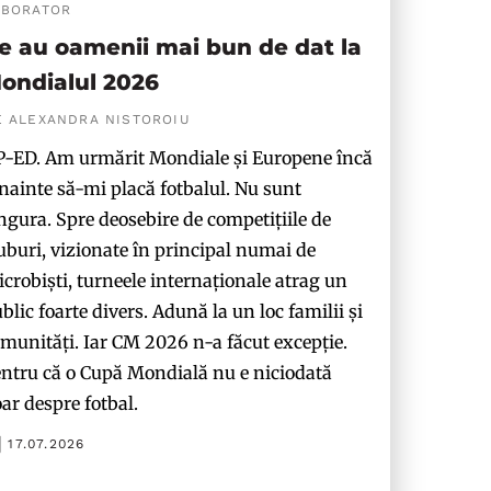
ABORATOR
e au oamenii mai bun de dat la
ondialul 2026
E ALEXANDRA NISTOROIU
-ED. Am urmărit Mondiale și Europene încă
nainte să-mi placă fotbalul. Nu sunt
ngura. Spre deosebire de competițiile de
uburi, vizionate în principal numai de
crobiști, turneele internaționale atrag un
blic foarte divers. Adună la un loc familii și
munități. Iar CM 2026 n-a făcut excepție.
ntru că o Cupă Mondială nu e niciodată
ar despre fotbal.
17.07.2026