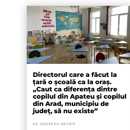
Directorul care a făcut la
țară o școală ca la oraș.
„Caut ca diferența dintre
copilul din Apateu și copilul
din Arad, municipiu de
județ, să nu existe”
DE ANDREEA ARCHIP