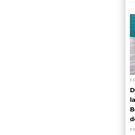
E
D
l
B
d
D