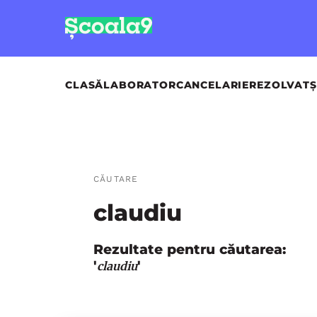
CLASĂ
LABORATOR
CANCELARIE
REZOLVAT
Ș
CĂUTARE
claudiu
Rezultate pentru căutarea:
'
'
claudiu