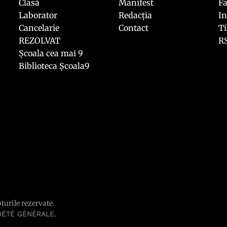
Clasă
Manifest
F
Laborator
Redacția
I
Cancelarie
Contact
T
REZOLVAT
R
Școala cea mai 9
Biblioteca Școala9
pturile rezervate.
.
IÉTÉ GÉNÉRALE