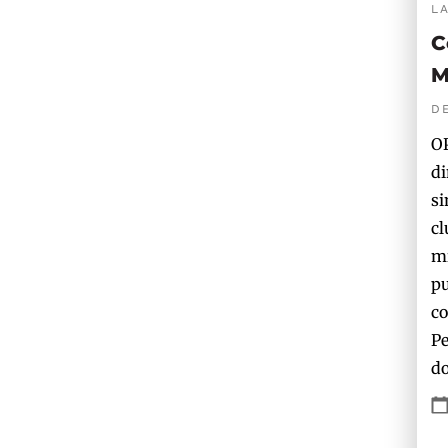
L
C
M
D
OP
di
si
cl
mi
pu
co
Pe
do