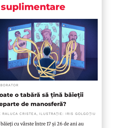
suplimentare
ABORATOR
oate o tabără să țină băieții
eparte de manosferă?
 RALUCA CRISTEA, ILUSTRAȚIE: IRIS GOLGOȚIU
 băieți cu vârste între 17 și 26 de ani au