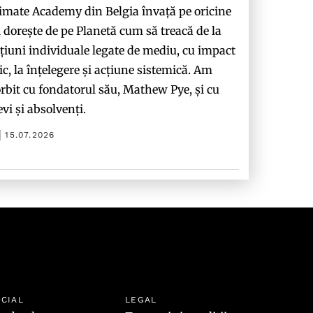
imate Academy din Belgia învață pe oricine
i dorește de pe Planetă cum să treacă de la
țiuni individuale legate de mediu, cu impact
c, la înțelegere și acțiune sistemică. Am
rbit cu fondatorul său, Mathew Pye, și cu
evi și absolvenți.
15.07.2026
CIAL
LEGAL