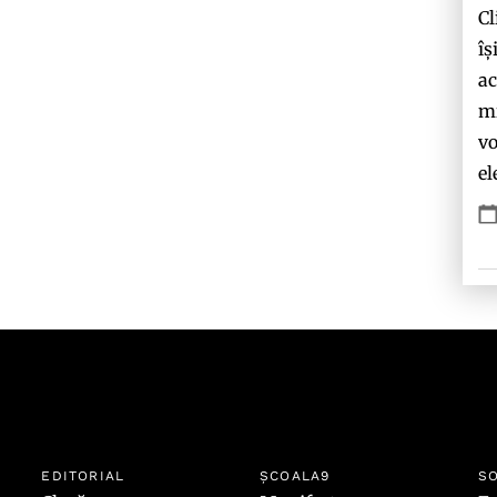
Cl
îș
ac
mi
vo
el
EDITORIAL
ȘCOALA9
SO