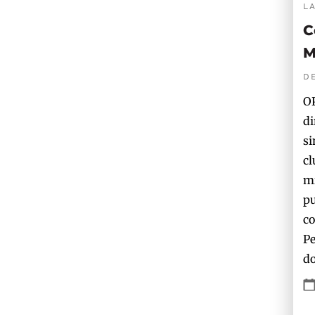
L
C
M
D
OP
di
si
cl
mi
pu
co
Pe
do