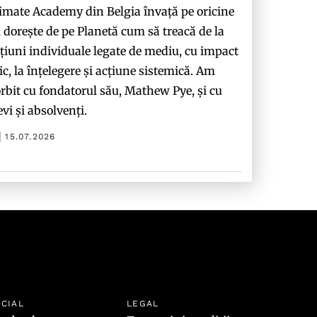
imate Academy din Belgia învață pe oricine
i dorește de pe Planetă cum să treacă de la
țiuni individuale legate de mediu, cu impact
c, la înțelegere și acțiune sistemică. Am
rbit cu fondatorul său, Mathew Pye, și cu
evi și absolvenți.
15.07.2026
CIAL
LEGAL