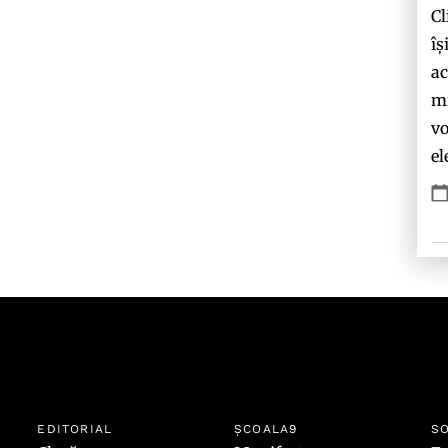
Cl
îș
ac
mi
vo
el
EDITORIAL
ȘCOALA9
SO