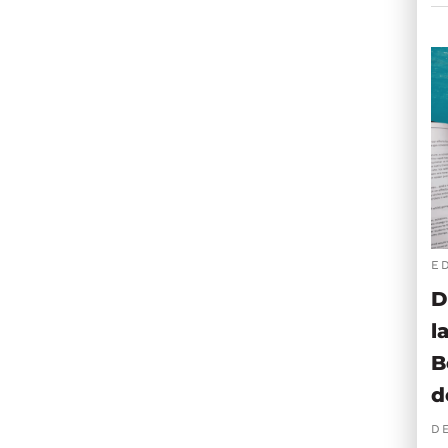
E
D
l
B
d
D