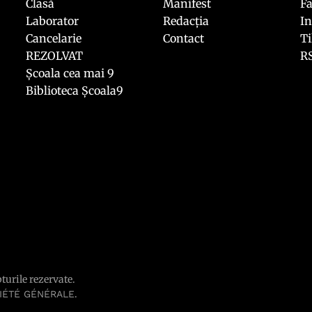
Clasă
Manifest
F
Laborator
Redacția
I
Cancelarie
Contact
T
REZOLVAT
R
Școala cea mai 9
Biblioteca Școala9
pturile rezervate.
.
IÉTÉ GÉNÉRALE