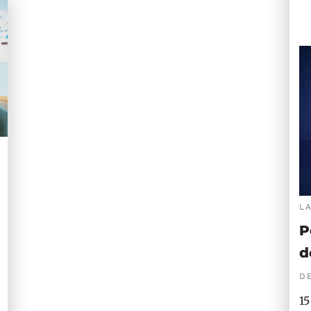
L
P
d
DE
15