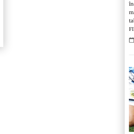
în
ma
ta
F