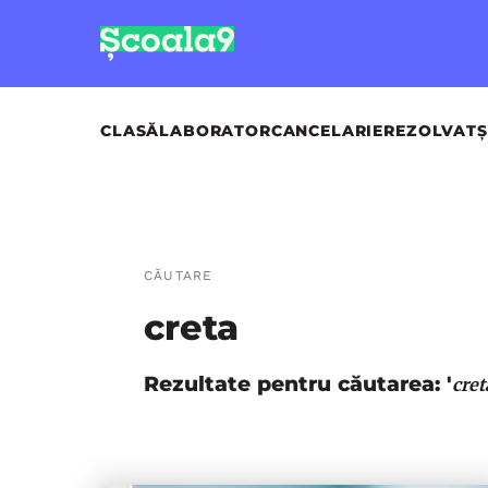
CLASĂ
LABORATOR
CANCELARIE
REZOLVAT
Ș
CĂUTARE
creta
Rezultate pentru căutarea: '
cret