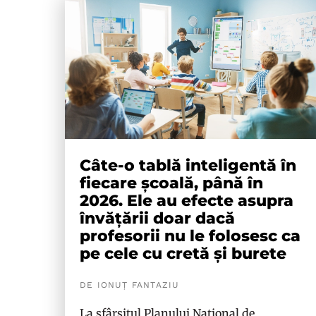
Câte-o tablă inteligentă în
fiecare școală, până în
2026. Ele au efecte asupra
învățării doar dacă
profesorii nu le folosesc ca
pe cele cu cretă și burete
DE IONUȚ FANTAZIU
La sfârșitul Planului Național de