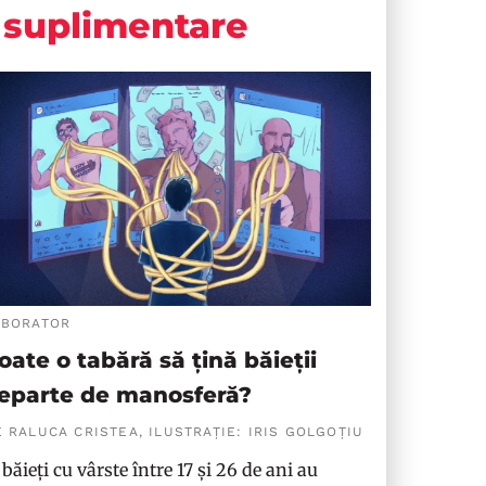
suplimentare
ABORATOR
oate o tabără să țină băieții
eparte de manosferă?
 RALUCA CRISTEA, ILUSTRAȚIE: IRIS GOLGOȚIU
 băieți cu vârste între 17 și 26 de ani au