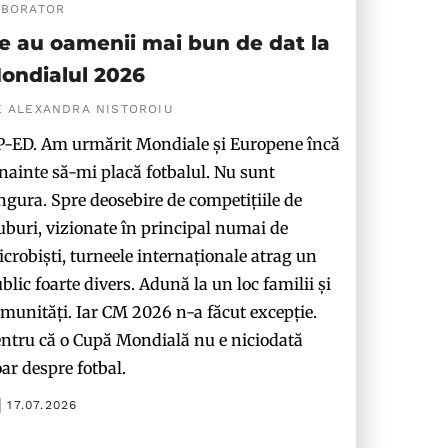
ABORATOR
e au oamenii mai bun de dat la
ondialul 2026
E ALEXANDRA NISTOROIU
-ED. Am urmărit Mondiale și Europene încă
nainte să-mi placă fotbalul. Nu sunt
ngura. Spre deosebire de competițiile de
uburi, vizionate în principal numai de
crobiști, turneele internaționale atrag un
blic foarte divers. Adună la un loc familii și
munități. Iar CM 2026 n-a făcut excepție.
ntru că o Cupă Mondială nu e niciodată
ar despre fotbal.
17.07.2026