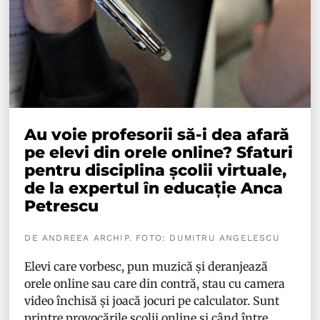
Au voie profesorii să-i dea afară
pe elevi din orele online? Sfaturi
pentru disciplina școlii virtuale,
de la expertul în educație Anca
Petrescu
DE ANDREEA ARCHIP. FOTO: DUMITRU ANGELESCU
Elevi care vorbesc, pun muzică și deranjează
orele online sau care din contră, stau cu camera
video închisă și joacă jocuri pe calculator. Sunt
printre provocările școlii online și când între