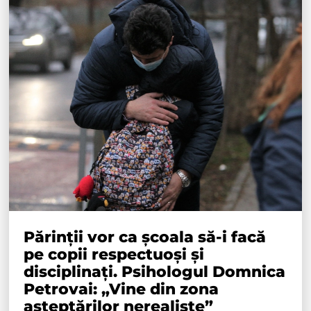
Părinții vor ca școala să-i facă
pe copii respectuoși și
disciplinați. Psihologul Domnica
Petrovai: „Vine din zona
așteptărilor nerealiste”