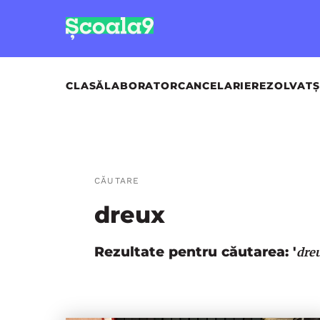
CLASĂ
LABORATOR
CANCELARIE
REZOLVAT
Ș
CĂUTARE
dreux
Rezultate pentru căutarea: '
dre