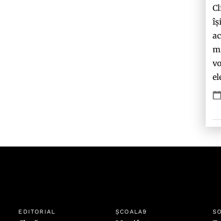
Cl
îș
ac
mi
vo
el
EDITORIAL
ȘCOALA9
SO