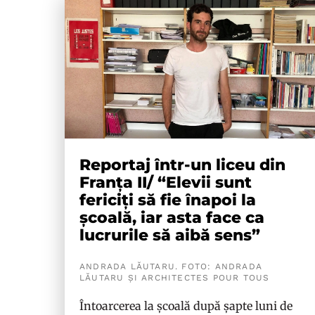
Reportaj într-un liceu din
Franța II/ “Elevii sunt
fericiți să fie înapoi la
școală, iar asta face ca
lucrurile să aibă sens”
ANDRADA LĂUTARU. FOTO: ANDRADA
LĂUTARU ȘI ARCHITECTES POUR TOUS
Întoarcerea la școală după șapte luni de