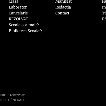
Clasă
Manifest
F
Laborator
Redacția
I
Cancelarie
Contact
T
REZOLVAT
R
Școala cea mai 9
Biblioteca Școala9
pturile rezervate.
.
IÉTÉ GÉNÉRALE