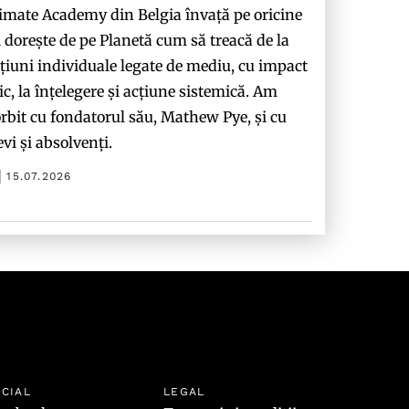
imate Academy din Belgia învață pe oricine
i dorește de pe Planetă cum să treacă de la
țiuni individuale legate de mediu, cu impact
c, la înțelegere și acțiune sistemică. Am
rbit cu fondatorul său, Mathew Pye, și cu
evi și absolvenți.
15.07.2026
CIAL
LEGAL