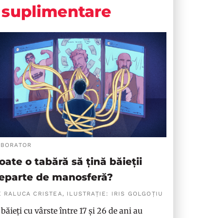
suplimentare
ABORATOR
oate o tabără să țină băieții
eparte de manosferă?
 RALUCA CRISTEA, ILUSTRAȚIE: IRIS GOLGOȚIU
 băieți cu vârste între 17 și 26 de ani au