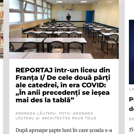
REPORTAJ într-un liceu din
Franța I/ De cele două părți
ale catedrei, în era COVID:
L
„În anii precedenți se ieșea
P
mai des la tablă”
d
ANDRADA LĂUTARU. FOTO: ANDRADA
LĂUTARU ȘI ARCHITECTES POUR TOUS
DE
15
După aproape șapte luni în care școala s-a