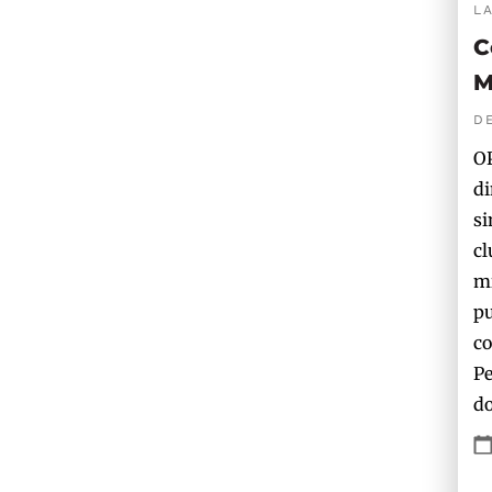
L
C
M
D
OP
di
si
cl
mi
pu
co
Pe
do