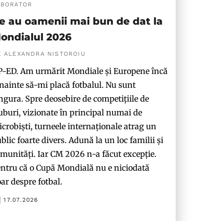
ABORATOR
e au oamenii mai bun de dat la
ondialul 2026
E ALEXANDRA NISTOROIU
-ED. Am urmărit Mondiale și Europene încă
nainte să-mi placă fotbalul. Nu sunt
ngura. Spre deosebire de competițiile de
uburi, vizionate în principal numai de
crobiști, turneele internaționale atrag un
blic foarte divers. Adună la un loc familii și
munități. Iar CM 2026 n-a făcut excepție.
ntru că o Cupă Mondială nu e niciodată
ar despre fotbal.
17.07.2026