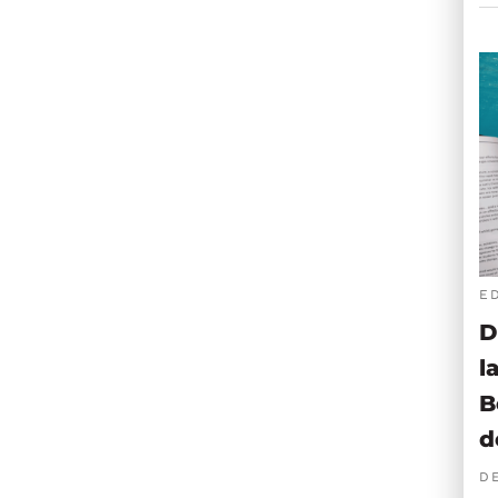
E
D
l
B
d
D