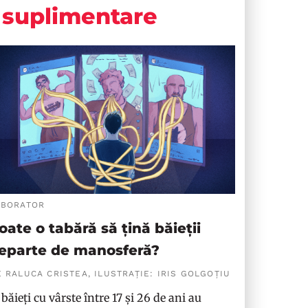
suplimentare
ABORATOR
oate o tabără să țină băieții
eparte de manosferă?
 RALUCA CRISTEA, ILUSTRAȚIE: IRIS GOLGOȚIU
 băieți cu vârste între 17 și 26 de ani au