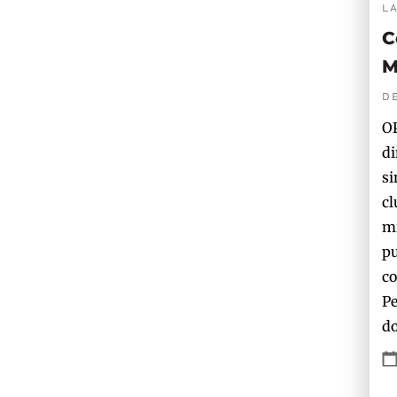
L
C
M
D
OP
di
si
cl
mi
pu
co
Pe
do