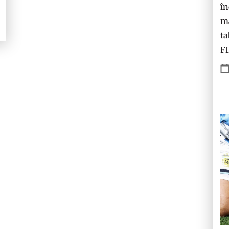
în
ma
ta
F