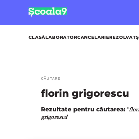
CLASĂ
LABORATOR
CANCELARIE
REZOLVAT
Ș
CĂUTARE
florin grigorescu
Rezultate pentru căutarea: '
flor
'
grigorescu