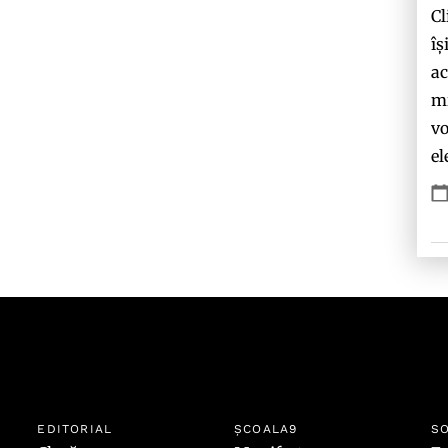
Cl
îș
ac
mi
vo
el
EDITORIAL
ȘCOALA9
SO