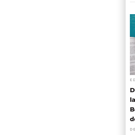
E
D
l
B
d
D