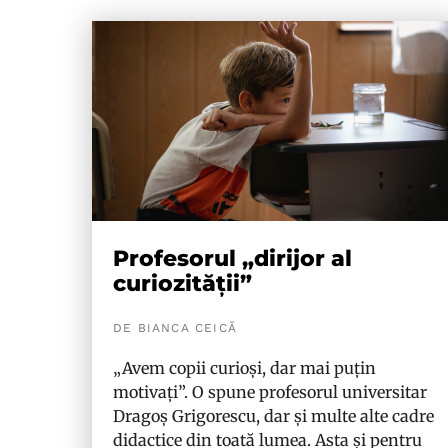
Profesorul „dirijor al
curiozității”
DE BIANCA CEICĂ
„Avem copii curioși, dar mai puțin
motivați”. O spune profesorul universitar
Dragoș Grigorescu, dar și multe alte cadre
didactice din toată lumea. Asta și pentru