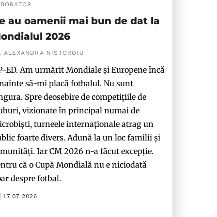
ABORATOR
e au oamenii mai bun de dat la
ondialul 2026
E ALEXANDRA NISTOROIU
-ED. Am urmărit Mondiale și Europene încă
nainte să-mi placă fotbalul. Nu sunt
ngura. Spre deosebire de competițiile de
uburi, vizionate în principal numai de
crobiști, turneele internaționale atrag un
blic foarte divers. Adună la un loc familii și
munități. Iar CM 2026 n-a făcut excepție.
ntru că o Cupă Mondială nu e niciodată
ar despre fotbal.
17.07.2026