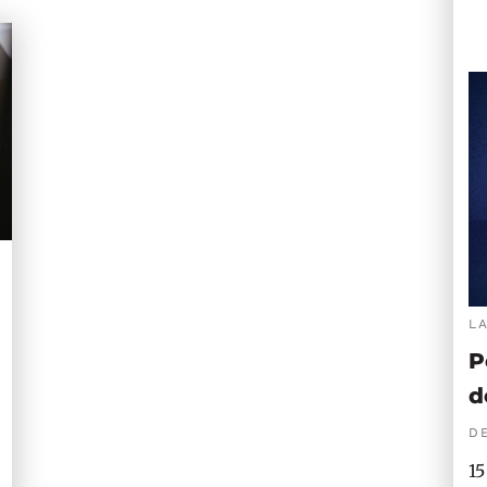
L
P
d
DE
15