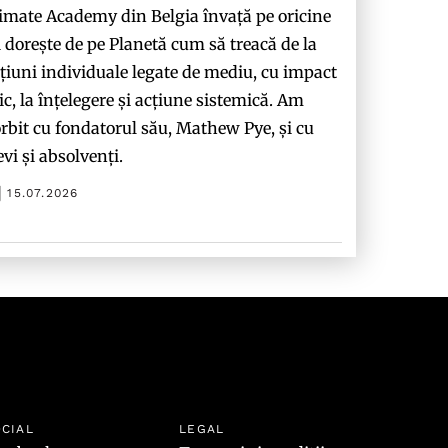
imate Academy din Belgia învață pe oricine
i dorește de pe Planetă cum să treacă de la
țiuni individuale legate de mediu, cu impact
c, la înțelegere și acțiune sistemică. Am
rbit cu fondatorul său, Mathew Pye, și cu
evi și absolvenți.
15.07.2026
CIAL
LEGAL