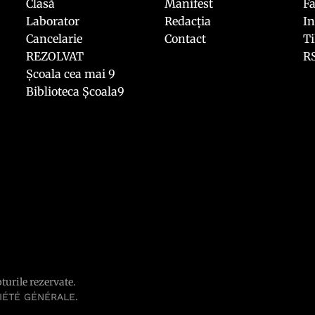
Clasă
Manifest
F
Laborator
Redacția
I
Cancelarie
Contact
T
REZOLVAT
R
Școala cea mai 9
Biblioteca Școala9
pturile rezervate.
.
IÉTÉ GÉNÉRALE