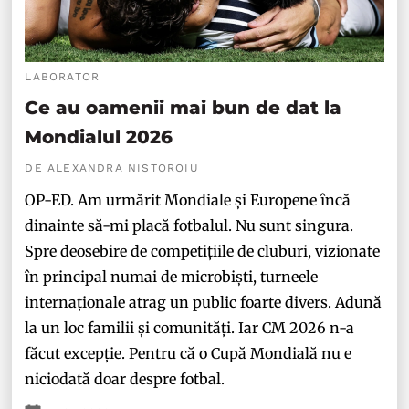
LABORATOR
Ce au oamenii mai bun de dat la
Mondialul 2026
DE ALEXANDRA NISTOROIU
OP-ED. Am urmărit Mondiale și Europene încă
dinainte să-mi placă fotbalul. Nu sunt singura.
Spre deosebire de competițiile de cluburi, vizionate
în principal numai de microbiști, turneele
internaționale atrag un public foarte divers. Adună
la un loc familii și comunități. Iar CM 2026 n-a
făcut excepție. Pentru că o Cupă Mondială nu e
niciodată doar despre fotbal.