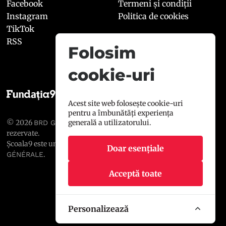
Facebook
Termeni și condiții
Instagram
Politica de cookies
TikTok
RSS
Folosim
cookie-uri
Acest site web folosește cookie-uri
pentru a îmbunătăți experiența
© 2026
, toate drepturile
generală a utilizatorului.
BRD GROUPE SOCIÉTÉ GÉNÉRALE
rezervate.
Școala9 este un proiect susținut de
BRD GROUPE SOCIÉTÉ
Doar esențiale
.
GÉNÉRALE
Acceptă toate
Personalizează