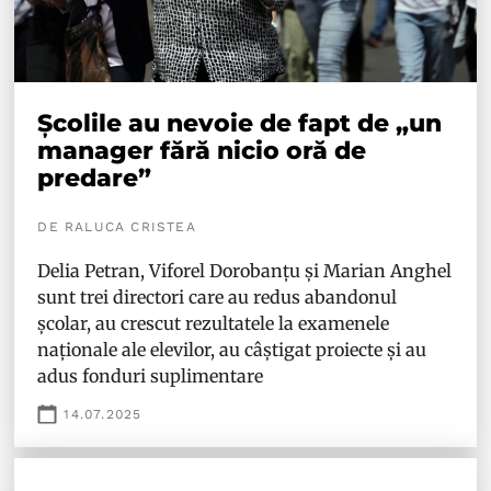
Școlile au nevoie de fapt de „un
manager fără nicio oră de
predare”
DE RALUCA CRISTEA
Delia Petran, Viforel Dorobanțu și Marian Anghel
sunt trei directori care au redus abandonul
școlar, au crescut rezultatele la examenele
naționale ale elevilor, au câștigat proiecte și au
adus fonduri suplimentare
14.07.2025