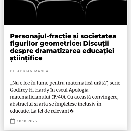
Personajul-fracție și societatea
figurilor geometrice: Discuții
despre dramatizarea educației
științifice
DE ADRIAN MANEA
„Nu e loc în lume pentru matematică urâtă”, scrie
Godfrey H. Hardy în eseul Apologia
matematicianului (1940). Cu această convingere,
abstractul și arta se împletesc inclusiv în
educație. La fel de relevant�
10.10.2025