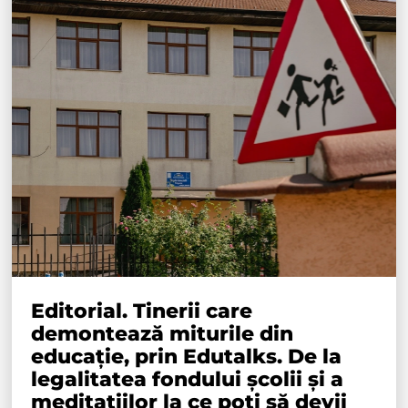
Editorial. Tinerii care
demontează miturile din
educație, prin Edutalks. De la
legalitatea fondului școlii și a
meditațiilor la ce poți să devii