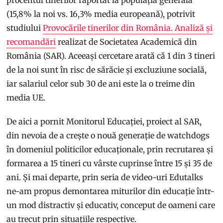
(15,8% la noi vs. 16,3% media europeană), potrivit
studiului
Provocările tinerilor din România. Analiză și
recomandări
realizat de Societatea Academică din
România (SAR). Aceeași cercetare arată că 1 din 3 tineri
de la noi sunt în risc de sărăcie și excluziune socială,
iar salariul celor sub 30 de ani este la o treime din
media UE.
De aici a pornit Monitorul Educației, proiect al SAR,
din nevoia de a crește o nouă generație de watchdogs
în domeniul politicilor educaționale, prin recrutarea și
formarea a 15 tineri cu vârste cuprinse între 15 și 35 de
ani. Și mai departe, prin seria de video-uri Edutalks
ne-am propus demontarea miturilor din educație într-
un mod distractiv și educativ, conceput de oameni care
au trecut prin situațiile respective.