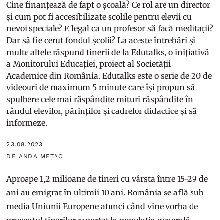
Cine finanțează de fapt o școală? Ce rol are un director
și cum pot fi accesibilizate școlile pentru elevii cu
nevoi speciale? E legal ca un profesor să facă meditații?
Dar să fie cerut fondul școlii? La aceste întrebări și
multe altele răspund tinerii de la Edutalks, o inițiativă
a Monitorului Educației, proiect al Societății
Academice din România. Edutalks este o serie de 20 de
videouri de maximum 5 minute care își propun să
spulbere cele mai răspândite mituri răspândite în
rândul elevilor, părinților și cadrelor didactice și să
informeze.
23.08.2023
DE ANDA MEȚAC
Aproape 1,2 milioane de tineri cu vârsta între 15-29 de
ani au emigrat în ultimii 10 ani. România se află sub
media Uniunii Europene atunci când vine vorba de
procentul tinerilor raportat la populația generală