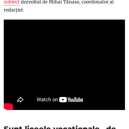
subiect
dezvoltat de Mihai Tănase, coordonator al
redacției.
Sunt liceele vocaționale „de