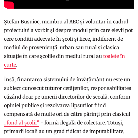
Ștefan Busuioc, membru al AEC și voluntar în cadrul
proiectului a vorbit și despre modul prin care elevii pot
cere condiții adecvate în școli și licee, indiferent de
mediul de proveniență: urban sau rural și clasica
situație în care școlile din mediul rural au
toalete în
curte
.
Însă, finanțarea sistemului de învățământ nu este un
subiect cunoscut tuturor cetățenilor, responsabilitatea
căzând doar pe umerii directorilor de școală, conform
opiniei publice și rezolvarea lipsurilor fiind
compensată de multe ori de către părinți prin clasicul
„fond al școlii”
- formă ilegală de colectare. Totuși,
primarii locali au un grad ridicat de imputabilitate,