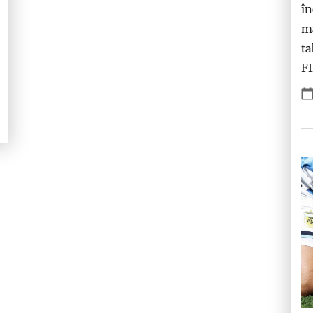
în
ma
ta
F