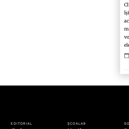
Cl
îș
ac
mi
vo
el
EDITORIAL
ȘCOALA9
SO