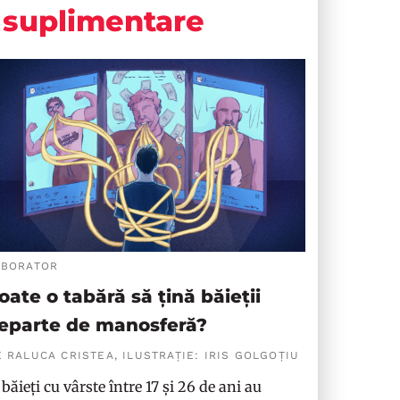
suplimentare
ABORATOR
oate o tabără să țină băieții
eparte de manosferă?
 RALUCA CRISTEA, ILUSTRAȚIE: IRIS GOLGOȚIU
 băieți cu vârste între 17 și 26 de ani au