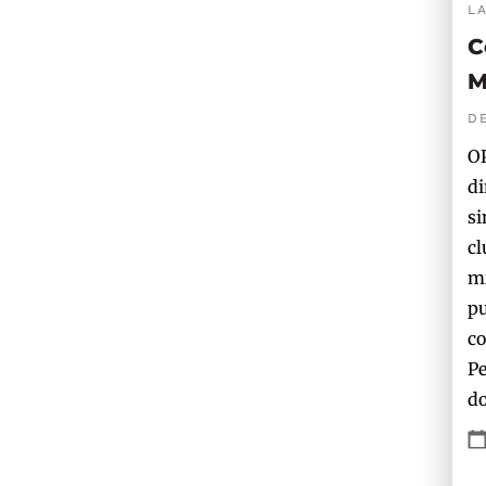
L
C
M
D
OP
di
si
cl
mi
pu
co
Pe
do