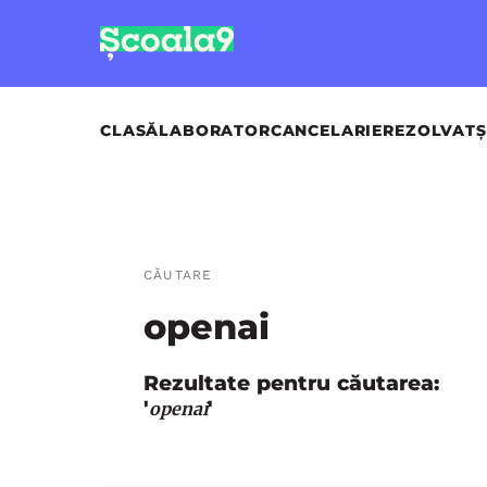
CLASĂ
LABORATOR
CANCELARIE
REZOLVAT
Ș
CĂUTARE
openai
Rezultate pentru căutarea:
'
'
openai