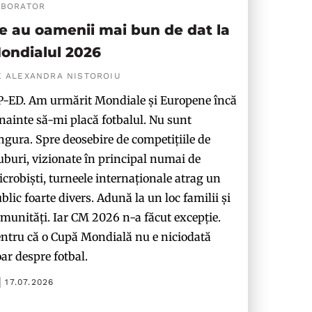
ABORATOR
e au oamenii mai bun de dat la
ondialul 2026
E ALEXANDRA NISTOROIU
-ED. Am urmărit Mondiale și Europene încă
nainte să-mi placă fotbalul. Nu sunt
ngura. Spre deosebire de competițiile de
uburi, vizionate în principal numai de
crobiști, turneele internaționale atrag un
blic foarte divers. Adună la un loc familii și
munități. Iar CM 2026 n-a făcut excepție.
ntru că o Cupă Mondială nu e niciodată
ar despre fotbal.
17.07.2026