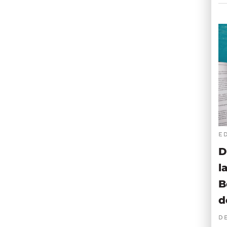
E
D
l
B
d
D