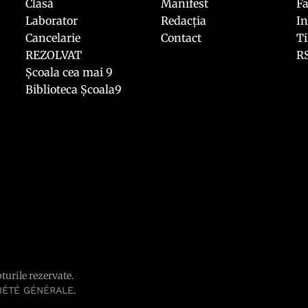
Clasă
Manifest
F
Laborator
Redacția
I
Cancelarie
Contact
T
REZOLVAT
R
Școala cea mai 9
Biblioteca Școala9
pturile rezervate.
.
IÉTÉ GÉNÉRALE