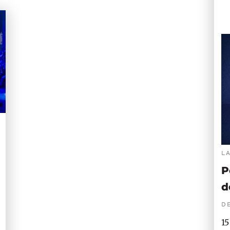
L
P
d
DE
15