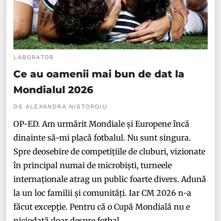
LABORATOR
Ce au oamenii mai bun de dat la
Mondialul 2026
DE ALEXANDRA NISTOROIU
OP-ED. Am urmărit Mondiale și Europene încă
dinainte să-mi placă fotbalul. Nu sunt singura.
Spre deosebire de competițiile de cluburi, vizionate
în principal numai de microbiști, turneele
internaționale atrag un public foarte divers. Adună
la un loc familii și comunități. Iar CM 2026 n-a
făcut excepție. Pentru că o Cupă Mondială nu e
niciodată doar despre fotbal.