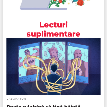
Lecturi
suplimentare
LABORATOR
Poate o tabără să țină băieții