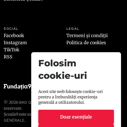
SOCIAL
LEGAL
Facebook
Termeni și condiții
Instagram
Politica de cookies
TikTok
RSS
Folosim
cookie-uri
Acest site web folosește cookie-uri
pentru a îmbunătăți experiența
© 2026
, toate drepturile
generală a utilizatorului.
BRD GROUPE SOCIÉTÉ GÉNÉRALE
rezervate.
Școala9 este un proiect susținut de
BRD GROUPE SOCIÉTÉ
Doar esențiale
.
GÉNÉRALE