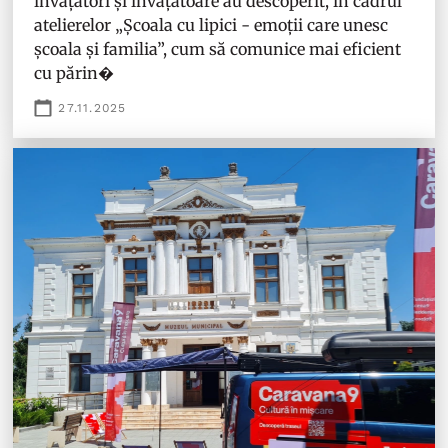
învățători și învățătoare au descoperit, în cadrul
atelierelor „Școala cu lipici - emoții care unesc
școala și familia”, cum să comunice mai eficient
cu părin�
27.11.2025