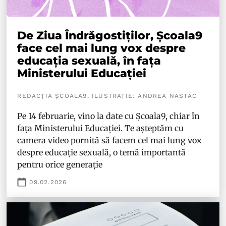
De Ziua Îndrăgostiților, Școala9
face cel mai lung vox despre
educația sexuală, în fața
Ministerului Educației
REDACȚIA ȘCOALA9, ILUSTRAȚIE: ANDREA NASTAC
Pe 14 februarie, vino la date cu Școala9, chiar în
fața Ministerului Educației. Te așteptăm cu
camera video pornită să facem cel mai lung vox
despre educație sexuală, o temă importantă
pentru orice generație
09.02.2026