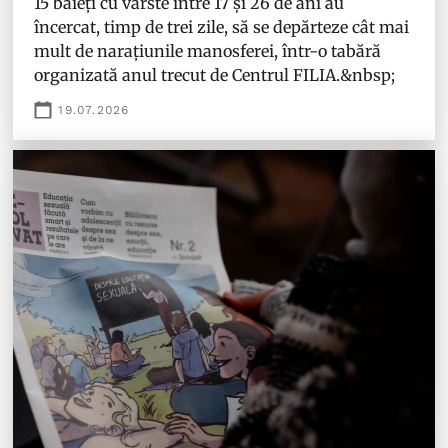
15 băieți cu vârste între 17 și 26 de ani au
încercat, timp de trei zile, să se depărteze cât mai
mult de narațiunile manosferei, într-o tabără
organizată anul trecut de Centrul FILIA.&nbsp;
19.07.2026