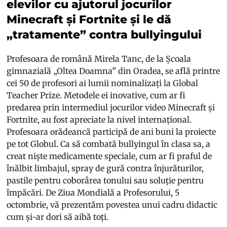
elevilor cu ajutorul jocurilor
Minecraft și Fortnite și le dă
„tratamente” contra bullyingului
Profesoara de română Mirela Tanc, de la Școala
gimnazială „Oltea Doamna” din Oradea, se află printre
cei 50 de profesori ai lumii nominalizați la Global
Teacher Prize. Metodele ei inovative, cum ar fi
predarea prin intermediul jocurilor video Minecraft și
Fortnite, au fost apreciate la nivel internațional.
Profesoara orădeancă participă de ani buni la proiecte
pe tot Globul. Ca să combată bullyingul în clasa sa, a
creat niște medicamente speciale, cum ar fi praful de
înălbit limbajul, spray de gură contra înjurăturilor,
pastile pentru coborârea tonului sau soluție pentru
împăcări. De Ziua Mondială a Profesorului, 5
octombrie, vă prezentăm povestea unui cadru didactic
cum și-ar dori să aibă toți.