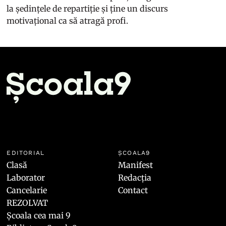
la ședințele de repartiție și ține un discurs
motivațional ca să atragă profi.
EDITORIAL
ȘCOALA9
Clasă
Manifest
Laborator
Redacția
Cancelarie
Contact
REZOLVAT
Școala cea mai 9