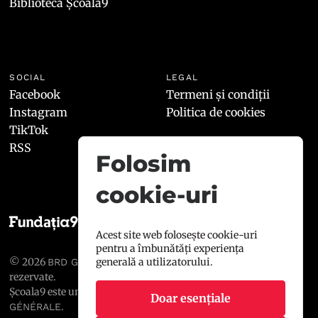
Biblioteca Școala9
SOCIAL
LEGAL
Facebook
Termeni și condiții
Instagram
Politica de cookies
TikTok
RSS
Folosim
cookie-uri
Acest site web folosește cookie-uri
pentru a îmbunătăți experiența
generală a utilizatorului.
© 2026
, toate drepturile
BRD GROUPE SOCIÉTÉ GÉNÉRALE
rezervate.
Școala9 este un proiect susținut de
BRD GROUPE SOCIÉTÉ
Doar esențiale
.
GÉNÉRALE