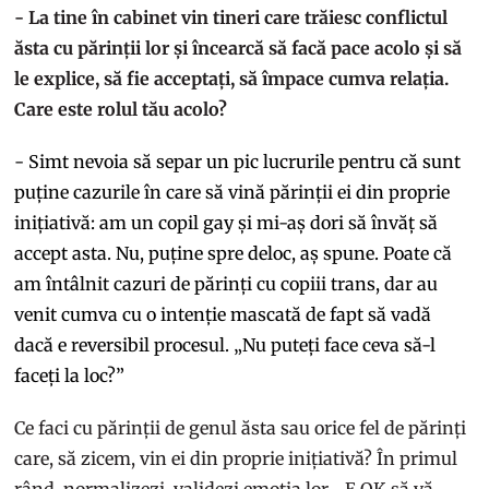
- La tine în cabinet vin tineri care trăiesc conflictul
ăsta cu părinții lor și încearcă să facă pace acolo și să
le explice, să fie acceptați, să împace cumva relația.
Care este rolul tău acolo?
- Simt nevoia să separ un pic lucrurile pentru că sunt
puține cazurile în care să vină părinții ei din proprie
inițiativă: am un copil gay și mi-aș dori să învăț să
accept asta. Nu, puține spre deloc, aș spune. Poate că
am întâlnit cazuri de părinți cu copiii trans, dar au
venit cumva cu o intenție mascată de fapt să vadă
dacă e reversibil procesul. „Nu puteți face ceva să-l
faceți la loc?”
Ce faci cu părinții de genul ăsta sau orice fel de părinți
care, să zicem, vin ei din proprie inițiativă? În primul
rând, normalizezi, validezi emoția lor. „E OK să vă