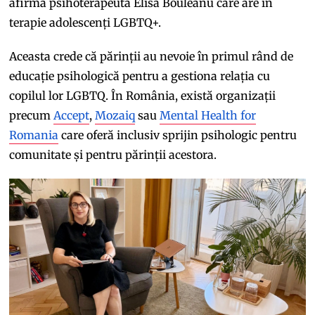
afirmă psihoterapeuta Elisa Bouleanu care are în
terapie adolescenți LGBTQ+.
Aceasta crede că părinții au nevoie în primul rând de
educație psihologică pentru a gestiona relația cu
copilul lor LGBTQ. În România, există organizații
precum
Accept
,
Mozaiq
sau
Mental Health for
Romania
care oferă inclusiv sprijin psihologic pentru
comunitate și pentru părinții acestora.