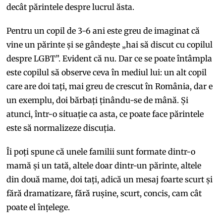
decât părintele despre lucrul ăsta.
Pentru un copil de 3-6 ani este greu de imaginat că
vine un părinte și se gândește „hai să discut cu copilul
despre LGBT”. Evident că nu. Dar ce se poate întâmpla
este copilul să observe ceva în mediul lui: un alt copil
care are doi tați, mai greu de crescut în România, dar e
un exemplu, doi bărbați ținându-se de mână. Și
atunci, într-o situație ca asta, ce poate face părintele
este să normalizeze discuția.
Îi poți spune că unele familii sunt formate dintr-o
mamă și un tată, altele doar dintr-un părinte, altele
din două mame, doi tați, adică un mesaj foarte scurt și
fără dramatizare, fără rușine, scurt, concis, cam cât
poate el înțelege.