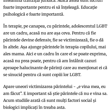
înseamnă tranziția juridică. Adică astea sunt lucruri
foarte importante pentru ei să înțeleagă. Educație
psihologică e foarte importantă.
În terapie, pe canapea, cu părintele, adolescentul LGBT
are un cadru, acasă nu are așa ceva. Pentru că fie
părintele devine defensiv, fie se victimizează, fie o dă
în altele. Așa ajunge părintele în terapia copilului, mai
ales mama. Aici e un cadru în care el se poate exprima,
acasă nu prea poate, pentru că am întâlnit cazuri
aproape halucinante de părinți care au menționat ei că
se sinucid pentru că sunt copiii lor LGBT.
Apare uneori victimizarea părintelui - „e vina mea, eu
am făcut”. E important să știe părintele că nu e vina sa.
Acum studiile arată că sunt mulți factori social și
biologici implicați în treaba asta.