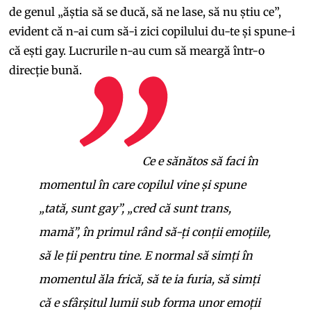
de genul „ăștia să se ducă, să ne lase, să nu știu ce”,
evident că n-ai cum să-i zici copilului du-te și spune-i
că ești gay. Lucrurile n-au cum să meargă într-o
direcție bună.
Ce e sănătos să faci în
momentul în care copilul vine și spune
„tată, sunt gay”, „cred că sunt trans,
mamă”, în primul rând să-ți conții emoțiile,
să le ții pentru tine. E normal să simți în
momentul ăla frică, să te ia furia, să simți
că e sfârșitul lumii sub forma unor emoții