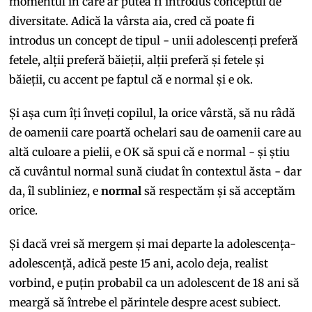
momentul în care ar putea fi introdus conceptul de
diversitate. Adică la vârsta aia, cred că poate fi
introdus un concept de tipul - unii adolescenți preferă
fetele, alții preferă băieții, alții preferă și fetele și
băieții, cu accent pe faptul că e normal și e ok.
Și așa cum îți înveți copilul, la orice vârstă, să nu râdă
de oamenii care poartă ochelari sau de oamenii care au
altă culoare a pielii, e OK să spui că e normal - și știu
că cuvântul normal sună ciudat în contextul ăsta - dar
da, îl subliniez, e
normal
să respectăm și să acceptăm
orice.
Și dacă vrei să mergem și mai departe la adolescența-
adolescență, adică peste 15 ani, acolo deja, realist
vorbind, e puțin probabil ca un adolescent de 18 ani să
meargă să întrebe el părintele despre acest subiect.