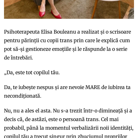
Psihoterapeuta Elisa Bouleanu a realizat și o scrisoare
pentru părinții cu copii trans prin care le explică cum
pot să-și gestioneze emoțiile și le răspunde la o serie
de întrebări.
„Da, este tot copilul tău.
Da, te iubește nespus și are nevoie MARE de iubirea ta
necondiționată.
Nu, nu a ales el asta. Nu s-a trezit într-o dimineață și a
decis că, de astăzi, este o persoană trans. Cel mai
probabil, până la momentul verbalizării noii identități,
copilul tău a trecut singur prin zbuciumul propriilor