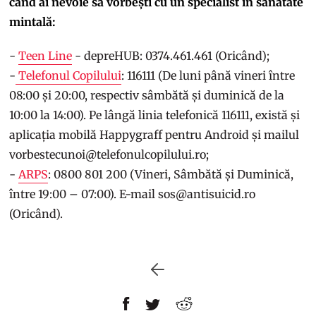
când ai nevoie să vorbești cu un specialist în sănătate
mintală:
-
Teen Line
- depreHUB: 0374.461.461 (Oricând);
-
Telefonul Copilului
: 116111 (De luni până vineri între
08:00 și 20:00, respectiv sâmbătă și duminică de la
10:00 la 14:00). Pe lângă linia telefonică 116111, există și
aplicația mobilă Happygraff pentru Android și mailul
vorbestecunoi@telefonulcopilului.ro;
-
ARPS
: 0800 801 200 (Vineri, Sâmbătă și Duminică,
între 19:00 – 07:00). E-mail sos@antisuicid.ro
(Oricând).