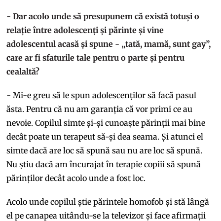
- Dar acolo unde să presupunem că există totuși o
relație între adolescenți și părinte și vine
adolescentul acasă și spune - „tată, mamă, sunt gay”,
care ar fi sfaturile tale pentru o parte și pentru
cealaltă?
- Mi-e greu să le spun adolescenților să facă pasul
ăsta. Pentru că nu am garanția că vor primi ce au
nevoie. Copilul simte și-și cunoaște părinții mai bine
decât poate un terapeut să-și dea seama. Și atunci el
simte dacă are loc să spună sau nu are loc să spună.
Nu știu dacă am încurajat în terapie copiii să spună
părinților decât acolo unde a fost loc.
Acolo unde copilul știe părintele homofob și stă lângă
el pe canapea uitându-se la televizor și face afirmații