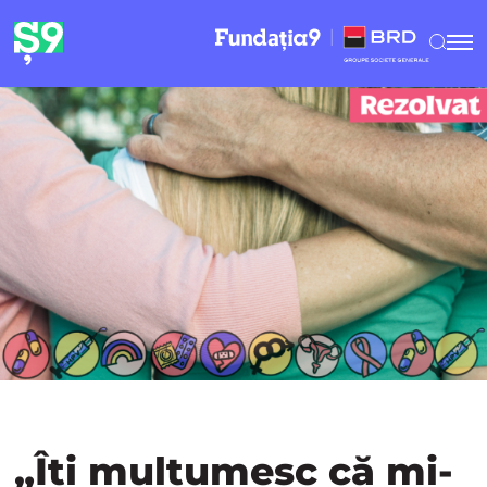
„Îți mulțumesc că mi-