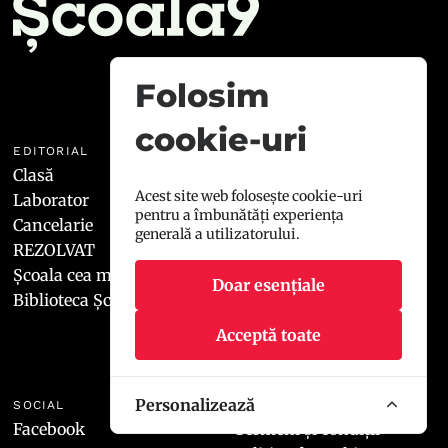
Folosim
cookie-uri
EDITORIAL
ȘCOALA9
Clasă
Manifest
Acest site web folosește cookie-uri
Laborator
Redacția
pentru a îmbunătăți experiența
Cancelarie
Contact
generală a utilizatorului.
REZOLVAT
Școala cea mai 9
Doar esențiale
Biblioteca Școala9
Acceptă toate
Personalizează
SOCIAL
LEGAL
Facebook
Termeni și condiții