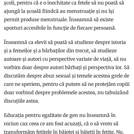
școli, pentru că e o inechitate ca fetele să nu poată să
ajungă la școală fiindcă au menstruație și nu își
permit produse menstruale. Înseamnă să existe
sporturi accesibile în funcție de fiecare persoană.
Înseamnă ca elevii să poată să studieze despre istoria
și a femeilor și a bărbaților din trecut, să studieze
autoare și autori cu perspective variate de viață, să nu
vorbim doar despre autori bărbați și perspectiva lor. Să
discutăm despre abuz sexual și temele acestea grele de
care ne speriem, pentru că putem să ne protejăm copiii
doar vorbind despre problemele acestea, nu tabuizând
discuțiile astea.
Educația pentru egalitate de gen nu înseamnă în
niciun caz ceea ce am fost acuzați, că o să vrem să
transformăm fetițele în băieței și băieții în fetițe. Nu.