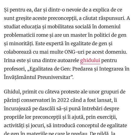
Și pentru ea, dar și dintr-o nevoie de a explica de ce
sunt greșite aceste preconcepții, a căutat răspunsuri. A
studiat educația și mobilitatea socială în domeniul
problematicii rome și are un master în politici de gen
și minorități. Este expertă în egalitate de gen și
colaborează cu mai multe ONG-uri pe acest domeniu.
Irina este și una dintre autoarele
ghidului
pentru
profesori, „Egalitatea de Gen: Predarea și Integrarea în
Învățământul Preuniversitar”.
Ghidul, primit cu câteva proteste ale unor grupuri de
părinți conservatori în 2022 când a fost lansat, îi
încurajează pe dascăli să-și pună întrebări despre
propriile lor preconcepții și îi ajută, prin exerciții,
activități și jocuri, să introducă conceptul de egalitate
de gen în materiile pe care le predau. De pildă, la