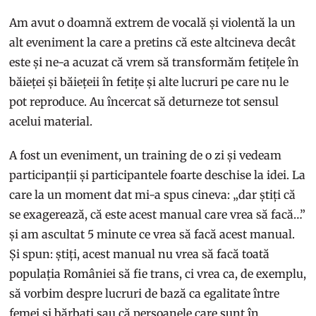
Am avut o doamnă extrem de vocală și violentă la un
alt eveniment la care a pretins că este altcineva decât
este și ne-a acuzat că vrem să transformăm fetițele în
băieței și băiețeii în fetițe și alte lucruri pe care nu le
pot reproduce. Au încercat să deturneze tot sensul
acelui material.
A fost un eveniment, un training de o zi și vedeam
participanții și participantele foarte deschise la idei. La
care la un moment dat mi-a spus cineva: „dar știți că
se exagerează, că este acest manual care vrea să facă…”
și am ascultat 5 minute ce vrea să facă acest manual.
Și spun: știți, acest manual nu vrea să facă toată
populația României să fie trans, ci vrea ca, de exemplu,
să vorbim despre lucruri de bază ca egalitate între
femei și bărbați sau că persoanele care sunt în