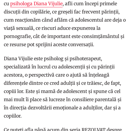
cu
psihologa Diana Vijulie
, afli cum începi primele
discuții din copilărie, ce greșeli fac frecvent părinții,
cum reacționăm când aflăm că adolescentul are deja o
viață sexuală, ce riscuri aduce expunerea la
pornografie, cât de important este consimțământul și
ce resurse pot sprijini aceste conversații.
Diana Vijulie este psiholog și psihoterapeut,
specializată în lucrul cu adolescenții și cu părinții
acestora, o perspectivă care o ajută să înțeleagă
diferențele dintre ce cred adulții și ce trăiesc, de fapt,
copiii lor. Este și mamă de adolescent și spune că cel
mai mult îi place să lucreze în consiliere parentală și
în direcția dezvoltării emoționale a adulților, dar și a
copiilor.
Ce puteți afla până acum din seria REZOLVAT despre