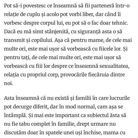
Pot să-i povestesc ce înseamnă să fii parteneră într-o
relație de cuplu și acolo pot vorbi liber, dar când îi
vorbesc despre corpul lui, eu pot să o fac doar tehnic.
Dacă eu mă simt stânjenită, cu siguranță asta o să
transmit și copilului. Așa că pentru mame, de cele mai
multe ori, este mai ușor să vorbească cu fiicele lor. Și
pentru tați, de cele mai multe ori, este mai ușor să
vorbească cu fiii lor despre ce înseamnă sexualitatea,
relația cu propriul corp, provocările fiecăruia dintre
noi.
Asta înseamnă că nu există și familii în care lucrurile
pot decurge diferit, dar în mod normal, cam așa se
întâmplă. Și mai este important ca subiectul ăsta să
nu fie tabu complet în familie, drept urmare nu
discutăm doar în spatele unei uși închise, mama cu