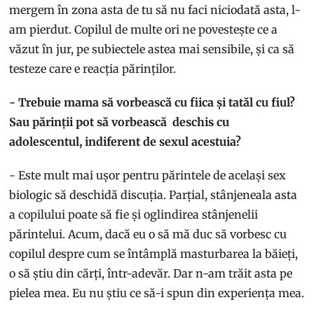
mergem în zona asta de tu să nu faci niciodată asta, l-
am pierdut. Copilul de multe ori ne povestește ce a
văzut în jur, pe subiectele astea mai sensibile, și ca să
testeze care e reacția părinților.
- Trebuie mama să vorbească cu fiica și tatăl cu fiul?
Sau părinții pot să vorbească deschis cu
adolescentul, indiferent de sexul acestuia?
- Este mult mai ușor pentru părintele de același sex
biologic să deschidă discuția. Parțial, stânjeneala asta
a copilului poate să fie și oglindirea stânjenelii
părintelui. Acum, dacă eu o să mă duc să vorbesc cu
copilul despre cum se întâmplă masturbarea la băieți,
o să știu din cărți, într-adevăr. Dar n-am trăit asta pe
pielea mea. Eu nu știu ce să-i spun din experiența mea.