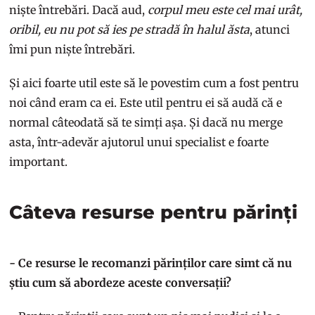
niște întrebări. Dacă aud,
corpul meu este cel mai urât,
oribil, eu nu pot să ies pe stradă în halul ăsta
, atunci
îmi pun niște întrebări.
Și aici foarte util este să le povestim cum a fost pentru
noi când eram ca ei. Este util pentru ei să audă că e
normal câteodată să te simți așa. Și dacă nu merge
asta, într-adevăr ajutorul unui specialist e foarte
important.
Câteva resurse pentru părinți
- Ce resurse le recomanzi părinților care simt că nu
știu cum să abordeze aceste conversații?