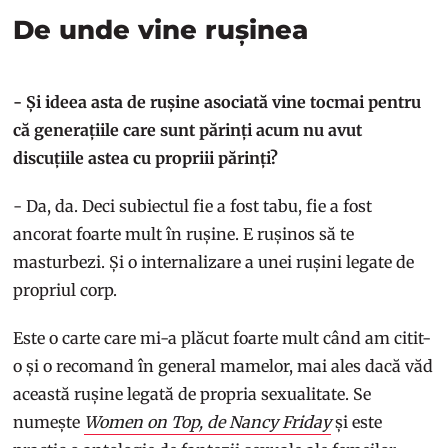
De unde vine rușinea
- Și ideea asta de rușine asociată vine tocmai pentru
că generațiile care sunt părinți acum nu avut
discuțiile astea cu propriii părinți?
- Da, da. Deci subiectul fie a fost tabu, fie a fost
ancorat foarte mult în rușine. E rușinos să te
masturbezi. Și o internalizare a unei rușini legate de
propriul corp.
Este o carte care mi-a plăcut foarte mult când am citit-
o și o recomand în general mamelor, mai ales dacă văd
această rușine legată de propria sexualitate. Se
numește
Women on Top, de Nancy Friday
și este