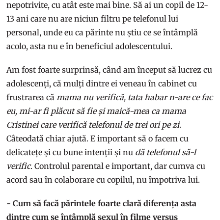
nepotrivite, cu atât este mai bine. Să ai un copil de 12-
13 ani care nu are niciun filtru pe telefonul lui
personal, unde eu ca părinte nu știu ce se întâmplă
acolo, asta nu e în beneficiul adolescentului.
Am fost foarte surprinsă, când am început să lucrez cu
adolescenți, că mulți dintre ei veneau în cabinet cu
frustrarea că
mama nu verifică, tata habar n-are ce fac
eu, mi-ar fi plăcut să fie și maică-mea ca mama
Cristinei care verifică telefonul de trei ori pe zi.
Câteodată chiar ajută. E important să o facem cu
delicatețe și cu bune intenții și nu
dă telefonul să-l
verific
. Controlul parental e important, dar cumva cu
acord sau în colaborare cu copilul, nu împotriva lui.
- Cum să facă părintele foarte clară diferența asta
dintre cum se întâmplă sexul în filme versus