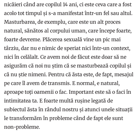
nicăieri când are copilul 14 ani, ci este ceva care a fost
acolo tot timpul și s-a manifestat într-un fel sau altul.
Masturbarea, de exemplu, care este un alt proces
natural, sănătos al corpului uman, care începe foarte,
foarte devreme. Plăcerea sexuală vine un pic mai
târziu, dar nu e nimic de speriat nici într-un context,
nici în celălalt. Ce avem noi de făcut este doar să ne
asigurăm că noi nu știm că se masturbează copilul și
că nu știe nimeni. Pentru că ăsta este, de fapt, mesajul
pe care îl avem de transmis. E normal, e natural,
aproape toți oamenii o fac. Important este să o faci în
intimitatea ta. E foarte multă rușine legată de
subiectul ăsta în rândul nostru și atunci unele situații
le transformăm în probleme când de fapt ele sunt
non-probleme.