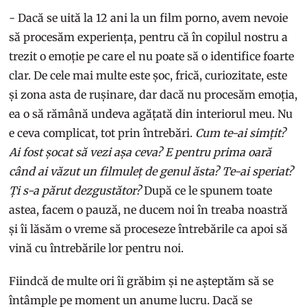
- Dacă se uită la 12 ani la un film porno, avem nevoie
să procesăm experiența, pentru că în copilul nostru a
trezit o emoție pe care el nu poate să o identifice foarte
clar. De cele mai multe este șoc, frică, curiozitate, este
și zona asta de rușinare, dar dacă nu procesăm emoția,
ea o să rămână undeva agățată din interiorul meu. Nu
e ceva complicat, tot prin întrebări.
Cum te-ai simțit?
Ai fost șocat să vezi așa ceva? E pentru prima oară
când ai văzut un filmuleț de genul ăsta? Te-ai speriat?
Ți s-a părut dezgustător?
După ce le spunem toate
astea, facem o pauză, ne ducem noi în treaba noastră
și îi lăsăm o vreme să proceseze întrebările ca apoi să
vină cu întrebările lor pentru noi.
Fiindcă de multe ori îi grăbim și ne așteptăm să se
întâmple pe moment un anume lucru. Dacă se