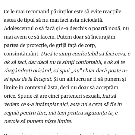
Ce le mai recomand părinților este să evite reacțiile
astea de tipul să nu mai faci asta niciodată.
Adolescentul o să facă și s-a deschis o poartă nouă, nu
mai avem ce să facem. Putem doar să încurajăm
partea de protecție, de grijă față de corp,
consimțământ.
Dacă te simți confortabil să faci ceva, e
ok să faci, dar dacă nu te simți confortabil, e ok să te
răzgândești oricând, să spui „nu” chiar dacă poate n-
ai spus de la început.
Și un alt lucru ar fi să punem și
limite în contextul ăsta, deci nu doar să acceptăm
orice. Spune că are cinci parteneri sexuali,
hai să
vedem ce s-a întâmplat aici, asta nu e ceva să fie în
regulă pentru tine, mă tem pentru siguranța ta, e
nevoie să punem niște limite.