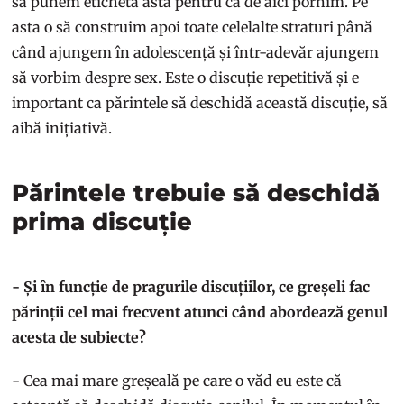
să punem eticheta asta pentru că de aici pornim. Pe
asta o să construim apoi toate celelalte straturi până
când ajungem în adolescență și într-adevăr ajungem
să vorbim despre sex. Este o discuție repetitivă și e
important ca părintele să deschidă această discuție, să
aibă inițiativă.
Părintele trebuie să deschidă
prima discuție
- Și în funcție de pragurile discuțiilor, ce greșeli fac
părinții cel mai frecvent atunci când abordează genul
acesta de subiecte?
- Cea mai mare greșeală pe care o văd eu este că