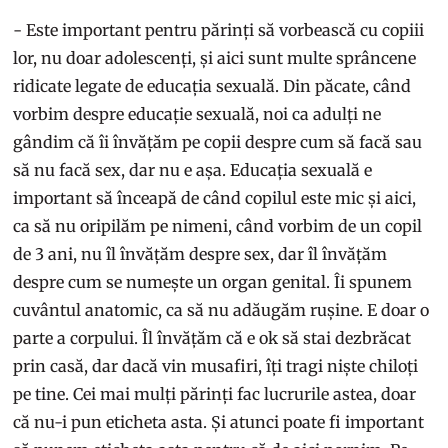
- Este important pentru părinți să vorbească cu copiii
lor, nu doar adolescenți, și aici sunt multe sprâncene
ridicate legate de educația sexuală. Din păcate, când
vorbim despre educație sexuală, noi ca adulți ne
gândim că îi învățăm pe copii despre cum să facă sau
să nu facă sex, dar nu e așa. Educația sexuală e
important să înceapă de când copilul este mic și aici,
ca să nu oripilăm pe nimeni, când vorbim de un copil
de 3 ani, nu îl învățăm despre sex, dar îl învățăm
despre cum se numește un organ genital. Îi spunem
cuvântul anatomic, ca să nu adăugăm rușine. E doar o
parte a corpului. Îl învățăm că e ok să stai dezbrăcat
prin casă, dar dacă vin musafiri, îți tragi niște chiloți
pe tine. Cei mai mulți părinți fac lucrurile astea, doar
că nu-i pun eticheta asta. Și atunci poate fi important