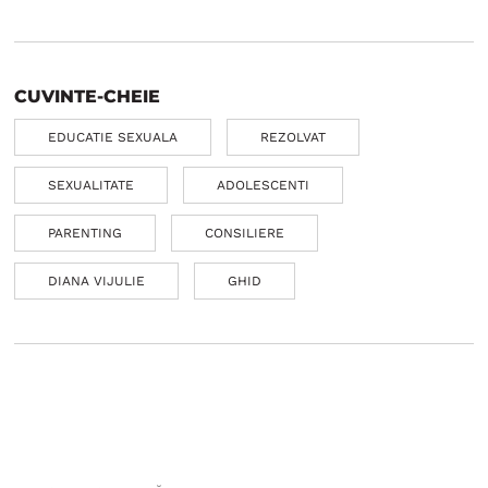
CUVINTE-CHEIE
EDUCATIE SEXUALA
REZOLVAT
SEXUALITATE
ADOLESCENTI
PARENTING
CONSILIERE
DIANA VIJULIE
GHID