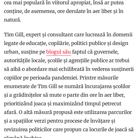
cea mai populară în viitorul apropiat, însă ar putea
conține, de asemenea, ore derulate în aer liber și în
natură.
Tim Gill, expert și consultant care lucrează în domenii
legate de educație, copilărie, politici publice și design
urban, susține pe
blogul său
faptul că guvernele,
autoritățile locale, școlile și agențiile publice ar trebui
să aibă o abordare mai echilibrată în vederea susținerii
copiilor pe perioada pandemiei. Printre măsurile
enumerate de Tim Gill se numără încurajarea școlilor
și a grădinițelor să mute o parte din ore în aer liber,
prioritizând joaca și maximizând timpul petrecut
afară. O altă măsură propusă este utilizarea parcurilor
și a spațiilor verzi pentru procese de învățare și
revizuirea politicilor care propun ca locurile de joacă să
rămână închise.