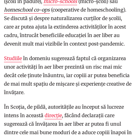
(școli în pădure),
micro-schools
(micro-școli) sau
homeschool co-ops
(cooperative de homeschooling).
Se discută și despre naturalizarea curților de școlii,
care ar putea ajuta la extinderea activităților în acest
cadru, întrucât beneficiile educației în aer liber au
devenit mult mai vizibile în context post-pandemic.
Studiile
în domeniu sugerează faptul că organizarea
unor activități în aer liber prezintă un risc mai mic
decât cele ținute înăuntru, iar copiii ar putea beneficia
de mai mult spațiu de mișcare și experiențe creative de
învățare.
În Scoția, de pildă, autoritățile au început să lucreze
intens în această
direcție
, făcând declarații care
sugerează că învățarea în aer liber ar putea fi unul
dintre cele mai bune moduri de a aduce copiii înapoi în