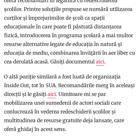
oferă recomandări în legătură cu redeschiderea
școlilor. Printre soluțiile propuse se numără utilizarea
curților și împrejurimilor de școli ca spații
educaționale în care poate fi păstrată distanțarea
fizică, introducerea în programa școlară a mai multor
resurse alternative legate de educația în natură și
educația de mediu, combinarea învățării în aer liber cu
cea derulată acasă. Găsiți documentul
aici
.
O altă poziție similară a fost luată de organizația
Inside Out, tot în SUA. Recomandările merg în aceleași
direcții și le găsiți
aici
. Uimitoare mi se par
mobilizarea unei sumedenii de actori sociali care
conlucrează în vederea redeschiderii școlilor și
multitudinea de resurse gratuite deja lansate, care
oferă ghidaj în acest sens.