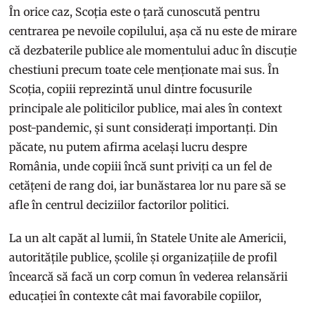
În orice caz, Scoția este o țară cunoscută pentru
centrarea pe nevoile copilului, așa că nu este de mirare
că dezbaterile publice ale momentului aduc în discuție
chestiuni precum toate cele menționate mai sus. În
Scoția, copiii reprezintă unul dintre focusurile
principale ale politicilor publice, mai ales în context
post-pandemic, și sunt considerați importanți. Din
păcate, nu putem afirma același lucru despre
România, unde copiii încă sunt priviți ca un fel de
cetățeni de rang doi, iar bunăstarea lor nu pare să se
afle în centrul deciziilor factorilor politici.
La un alt capăt al lumii, în Statele Unite ale Americii,
autoritățile publice, școlile și organizațiile de profil
încearcă să facă un corp comun în vederea relansării
educației în contexte cât mai favorabile copiilor,